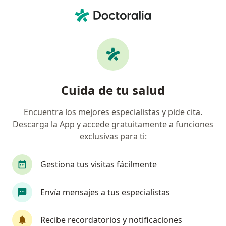
Men
Unidad Administrativa Especial De Aeronáutica Civil • Palmira, Valle del Cauca
Página De Inicio
Palmira
Unidad Administrativa Especial De Aeronáutica Civil
Cuida de tu salud
Encuentra los mejores especialistas y pide cita.
Descarga la App y accede gratuitamente a funciones
exclusivas para ti:
Gestiona tus visitas fácilmente
Envía mensajes a tus especialistas
Recibe recordatorios y notificaciones