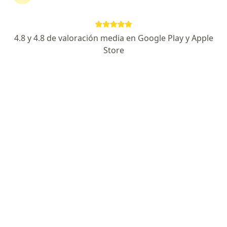
4.8 y 4.8 de valoración media en Google Play y Apple
No hemos encontrado ningún Unidad
Store
Administrativa Especial De Aeronáutica Civil
en Palmira, Valle del Cauca
Vuelve a buscar eliminando algún filtro:
Seguro
Servicio
Privacidad y cookies