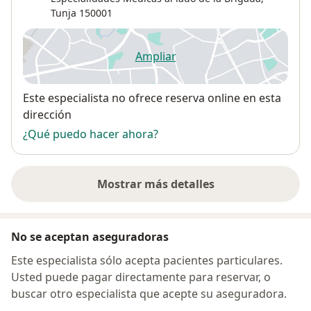
Tunja
150001
Ampliar
se abre en una nueva pestañ
Disponibilidad
Este especialista no ofrece reserva online en esta
dirección
¿Qué puedo hacer ahora?
Mostrar más detalles
sobre la dirección
No se aceptan aseguradoras
Este especialista sólo acepta pacientes particulares.
Usted puede pagar directamente para reservar, o
buscar otro especialista que acepte su aseguradora.