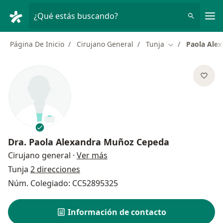
Men
¿Qué estás buscando?
Página De Inicio
Cirujano General
Tunja
Paola Ale
Cambiar de ciu
Dra.
Paola Alexandra Muñoz Cepeda
sobre las especializaciones
Cirujano general
·
Ver más
Tunja
2 direcciones
Núm. Colegiado: CC52895325
Información de contacto