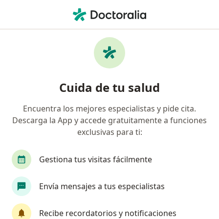
Men
Cirujano General • Usaquen, Cundinamarca
Filtros
Seguro
Mapa
Cirujanos generales en Usaquen
Cuida de tu salud
Encuentra los mejores especialistas y pide cita.
¿Cuál es tu compañía aseguradora?
Descarga la App y accede gratuitamente a funciones
Compañía De Medicina Prepagada Colsanitas S.A.
exclusivas para ti:
Suramericana S.A.
Gestiona tus visitas fácilmente
Colmedica Medicina Prepagada S.A.
Envía mensajes a tus especialistas
Allianz Seguros S.A.
Recibe recordatorios y notificaciones