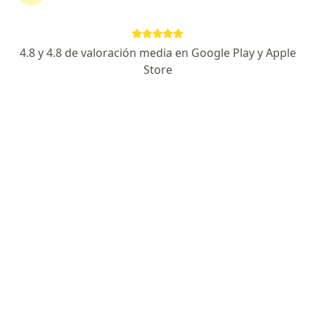
Axa Colpatria Medicina Prepagada S.A.
4.8 y 4.8 de valoración media en Google Play y Apple
Ver más
Store
Destacado
Dr. Jorge Alejandro Gonzalez
·
Ver más
Cirujano general
23 opiniones
Dirección 1
Dirección 2
En línea