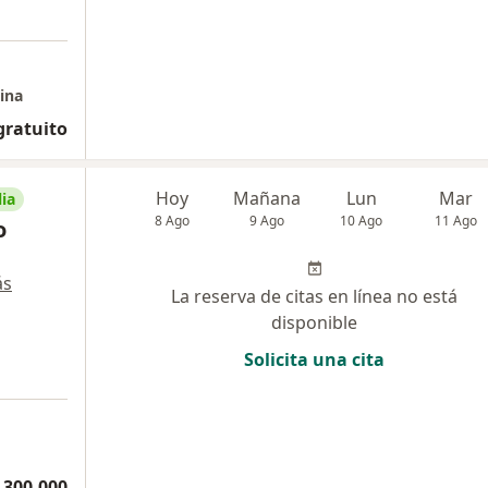
ina
gratuito
Hoy
Mañana
Lun
Mar
ia
8 Ago
9 Ago
10 Ago
11 Ago
o
ás
La reserva de citas en línea no está
disponible
Solicita una cita
 300.000