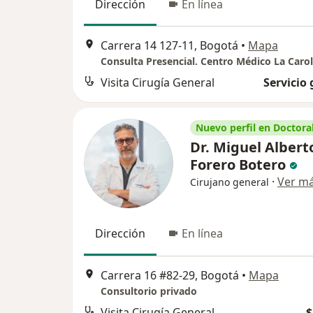
Dirección
En línea
Carrera 14 127-11, Bogotá
•
Mapa
Consulta Presencial. Centro Médico La Carol
Visita Cirugía General
Servicio 
Nuevo perfil en Doctoral
Dr. Miguel Albert
Forero Botero
·
Ver m
Cirujano general
Dirección
En línea
Carrera 16 #82-29, Bogotá
•
Mapa
Consultorio privado
Visita Cirugía General
$