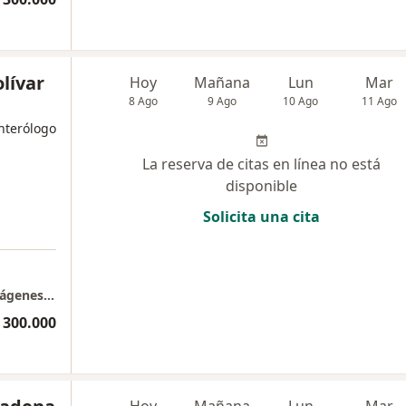
olívar
Hoy
Mañana
Lun
Mar
8 Ago
9 Ago
10 Ago
11 Ago
nterólogo
La reserva de citas en línea no está
disponible
Solicita una cita
PLARIS IPS Instituto de salud digestiva e imágenes diagnosticas
 300.000