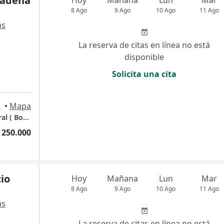
Cadena
Hoy
Mañana
Lun
Mar
8 Ago
9 Ago
10 Ago
11 Ago
ás
La reserva de citas en línea no está
disponible
Solicita una cita
3, Bogotá
•
Mapa
Consultorio Dr Pablo Rueda - Cirujano General ( Bogota) --
 250.000
io
Hoy
Mañana
Lun
Mar
8 Ago
9 Ago
10 Ago
11 Ago
ás
La reserva de citas en línea no está