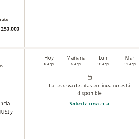
rete
 250.000
Hoy
Mañana
Lun
Mar
8 Ago
9 Ago
10 Ago
11 Ago
ás
La reserva de citas en línea no está
disponible
encia
Solicita una cita
HUSI y