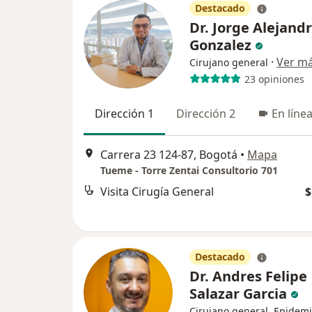
Destacado
Dr. Jorge Alejand
Gonzalez
·
Ver m
Cirujano general
23 opiniones
Dirección 1
Dirección 2
En líne
Carrera 23 124-87, Bogotá
•
Mapa
Tueme - Torre Zentai Consultorio 701
Visita Cirugía General
$
Destacado
Dr. Andres Felipe
Salazar Garcia
Cirujano general, Epidem