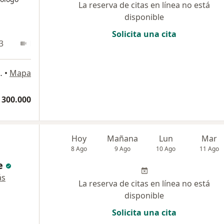
La reserva de citas en línea no está
disponible
Solicita una cita
3
En línea
o piso, costado sur. , Bogotá
•
Mapa
 300.000
Hoy
Mañana
Lun
Mar
8 Ago
9 Ago
10 Ago
11 Ago
e
ás
La reserva de citas en línea no está
disponible
Solicita una cita