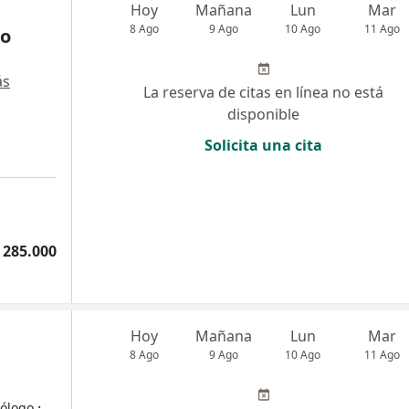
Hoy
Mañana
Lun
Mar
8 Ago
9 Ago
10 Ago
11 Ago
ro
ás
La reserva de citas en línea no está
disponible
Solicita una cita
a
 285.000
Hoy
Mañana
Lun
Mar
8 Ago
9 Ago
10 Ago
11 Ago
·
iólogo