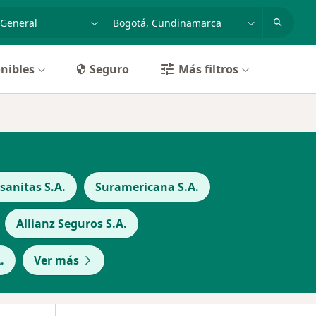
dad, enfermedad o nombre
p. ej. Bogotá
nibles
Seguro
Más filtros
anitas S.A.
Suramericana S.A.
Allianz Seguros S.A.
.
Ver más