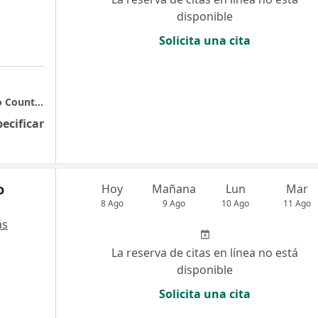
disponible
Solicita una cita
Consulta Privada - Dr. Andrés Neira - Edificio Country Medical Center - Consultorio 415
pecificar
o
Hoy
Mañana
Lun
Mar
8 Ago
9 Ago
10 Ago
11 Ago
ás
La reserva de citas en línea no está
disponible
Solicita una cita