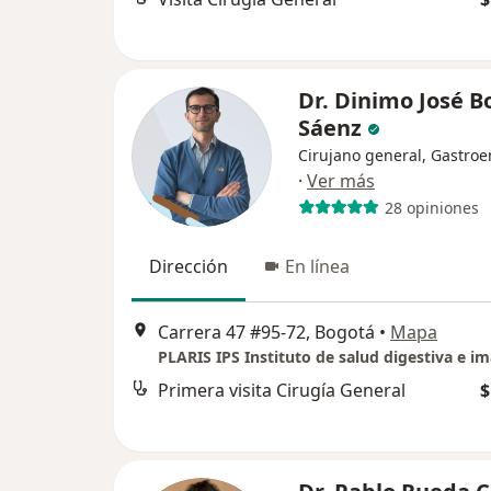
Dr. Dinimo José B
Sáenz
Cirujano general, Gastroe
·
Ver más
28 opiniones
Dirección
En línea
Carrera 47 #95-72, Bogotá
•
Mapa
Primera visita Cirugía General
$