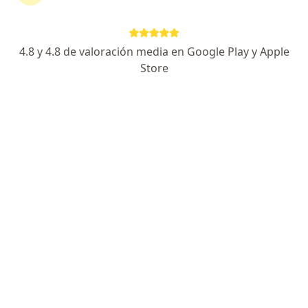
Página De Inicio
Pediatra
Cali
Sura
Cambiar de ciudad
4.8 y 4.8 de valoración media en Google Play y Apple
Store
No hemos encontrado ningún Pediatra en
Cali, Valle del Cauca