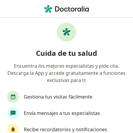
Men
Pediatra • Cali, Valle del Cauca
Búsquedas relacionadas
Enfermedades más tratadas
Asma en niños en Cali
Cuida de tu salud
Bronquiolitis en Cali
Encuentra los mejores especialistas y pide cita.
Neumonía en Cali
Descarga la App y accede gratuitamente a funciones
Obesidad en niños y adolescentes en Cali
exclusivas para ti:
Enfermedad del Reflujo Gastroesofágico - Niño en
Gestiona tus visitas fácilmente
Cali
Ver más (15)
Envía mensajes a tus especialistas
Más en esta categoría: Enfermedades más tr
Recibe recordatorios y notificaciones