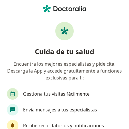
Men
Pediatra • Cali, Valle del Cauca
Filtros
Seguro:
Coomeva Medicina Pr
Pediatras recomendados de Coomeva
Cuida de tu salud
Medicina Prepagada S.A. en Cali
Encuentra los mejores especialistas y pide cita.
Descarga la App y accede gratuitamente a funciones
exclusivas para ti:
Gestiona tus visitas fácilmente
Envía mensajes a tus especialistas
Destacado
Dr. Luis Eduardo Botero Calderón
Recibe recordatorios y notificaciones
·
Ver más
Pediatra