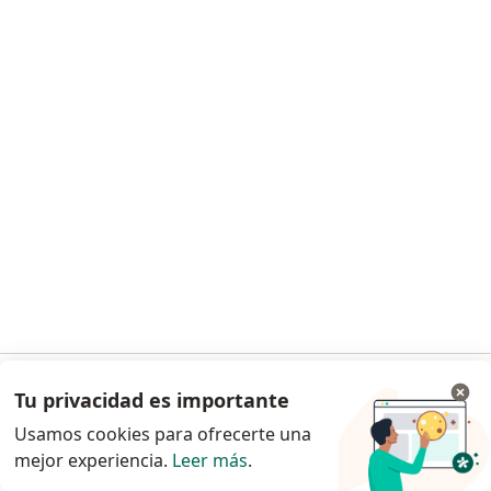
Dra. Margarita Maria Aleman Escobar
·
Ver más
Pediatra, Terapeuta complementario
557 opiniones
Acepta Coomeva Medicina Prepagada S.A.
Consulta en línea
Este especialista no ofrece reserva de cita en línea en esta dirección.
Solicita una cita
Tu privacidad es importante
Ir a la app
Usamos cookies para ofrecerte una
mejor experiencia.
Leer más
.
Continuar en el navegador