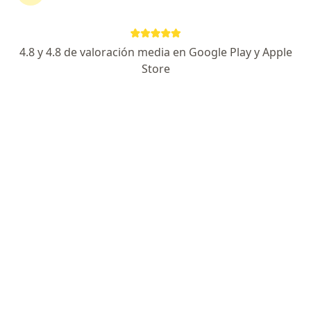
581 opiniones
Calle 9 C 50-25, Cali
•
Mapa
4.8 y 4.8 de valoración media en Google Play y Apple
CENTRO DE ESPECIALISTAS FARALLONES. CLÍNICA FARALLONES CHRISTUS SINERGIA.
Store
Acepta Coomeva Medicina Prepagada S.A.
Visita Pediatría
Este especialista no ofrece reserva de cita en línea en esta dirección.
Solicita una cita
Dr. Humberto Ortiz Ruiz