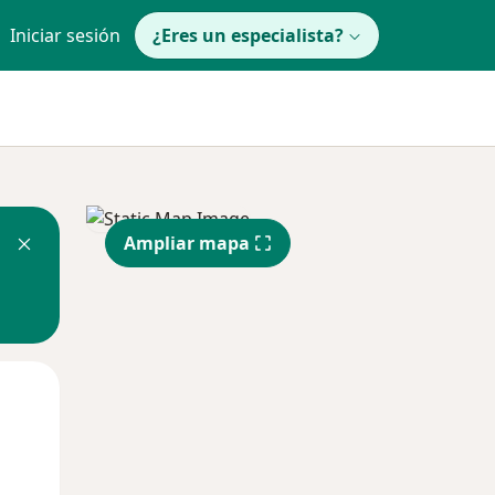
Iniciar sesión
¿Eres un especialista?
Ampliar mapa
Mar
Mié
Jue
11 Ago
12 Ago
13 Ago