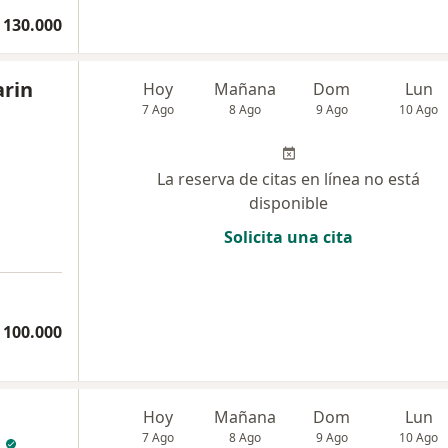
 130.000
arin
Hoy
Mañana
Dom
Lun
7 Ago
8 Ago
9 Ago
10 Ago
La reserva de citas en línea no está
disponible
Solicita una cita
a
 100.000
Hoy
Mañana
Dom
Lun
7 Ago
8 Ago
9 Ago
10 Ago