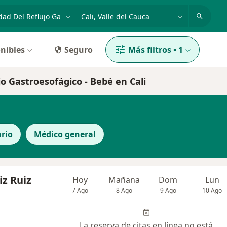
dad, enfermedad o nombre
p. ej. Bogotá
nibles
Seguro
Más filtros
•
1
o Gastroesofágico - Bebé en Cali
rio
Médico general
z Ruiz
Hoy
Mañana
Dom
Lun
7 Ago
8 Ago
9 Ago
10 Ago
La reserva de citas en línea no está