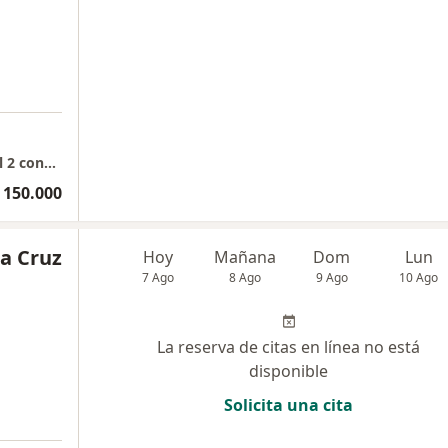
Consulta presencial Pediatría - Jardin central 2 consultorio 508
 150.000
a Cruz
Hoy
Mañana
Dom
Lun
7 Ago
8 Ago
9 Ago
10 Ago
La reserva de citas en línea no está
disponible
Solicita una cita