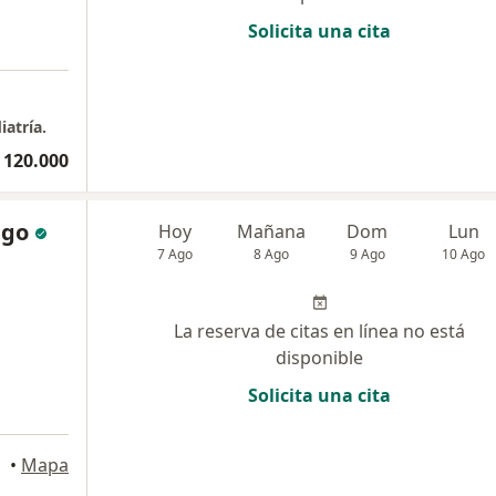
Solicita una cita
iatría.
 120.000
ego
Hoy
Mañana
Dom
Lun
7 Ago
8 Ago
9 Ago
10 Ago
La reserva de citas en línea no está
disponible
Solicita una cita
•
Mapa