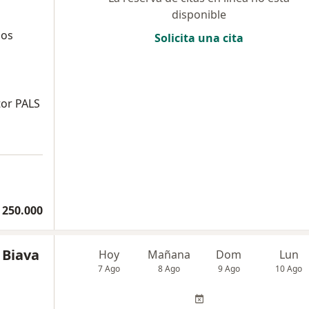
disponible
los
Solicita una cita
tor PALS
 250.000
 Biava
Hoy
Mañana
Dom
Lun
7 Ago
8 Ago
9 Ago
10 Ago