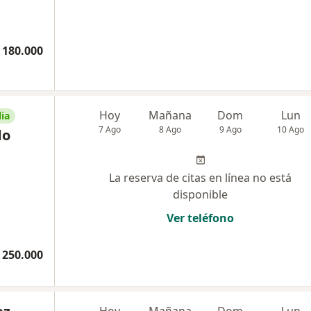
 180.000
Hoy
Mañana
Dom
Lun
ia
7 Ago
8 Ago
9 Ago
10 Ago
do
La reserva de citas en línea no está
disponible
Ver teléfono
 250.000
Hoy
Mañana
Dom
Lun