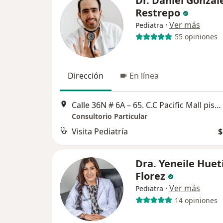
Dr. Daniel Gonzal
Restrepo
·
Ver más
Pediatra
55 opiniones
Dirección
En línea
Calle 36N # 6A – 65. C.C Pacific Mall piso 12. Consul 1211, Cali
Consultorio Particular
Visita Pediatría
$
Dra. Yeneile Huet
Florez
·
Ver más
Pediatra
14 opiniones