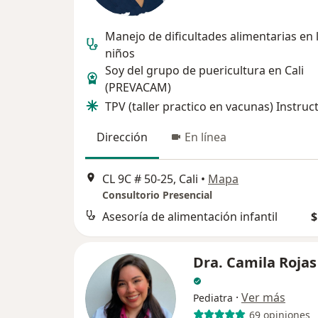
Manejo de dificultades alimentarias en 
niños
Soy del grupo de puericultura en Cali
(PREVACAM)
TPV (taller practico en vacunas) Instruc
Dirección
En línea
CL 9C # 50‐25, Cali
•
Mapa
Consultorio Presencial
Asesoría de alimentación infantil
$
Dra. Camila Rojas
·
Ver más
Pediatra
69 opiniones