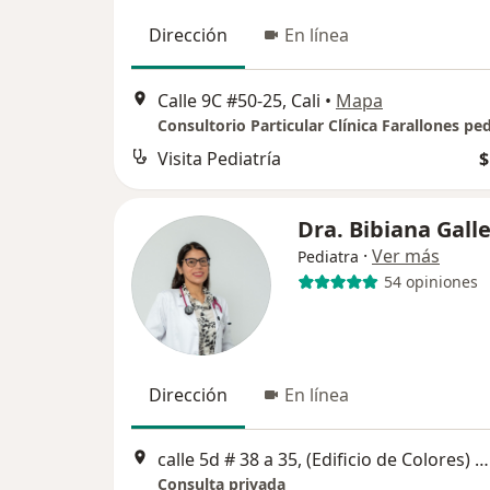
Dirección
En línea
Calle 9C #50-25, Cali
•
Mapa
Consultorio Particular Clínica Farallones ped
Visita Pediatría
$
Dra. Bibiana Gall
·
Ver más
Pediatra
54 opiniones
Dirección
En línea
calle 5d # 38 a 35, (Edificio de Colores) Vida Centro Profesional, Torre 1 , Piso 8, consultorio 827, Cali
Consulta privada