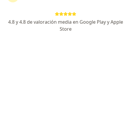
Página De Inicio
Pediatra
Cartagena
Sura
Cambiar de 
4.8 y 4.8 de valoración media en Google Play y Apple
Store
No hemos encontrado ningún Pediatra en
Cartagena, Bolívar