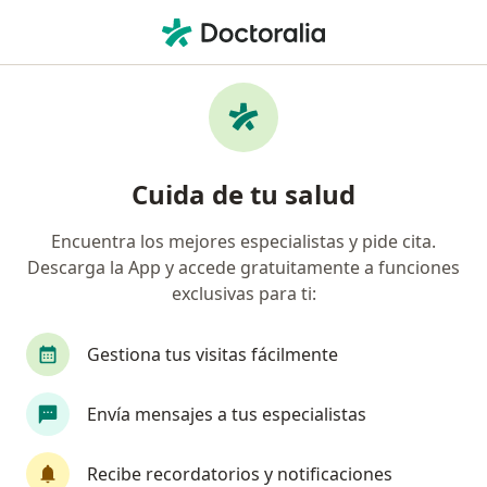
Men
Pediatra • Cartagena, Bolívar
Búsquedas relacionadas
Enfermedades más tratadas
Bronquiolitis en Cartagena
Cuida de tu salud
Asma en niños en Cartagena
Encuentra los mejores especialistas y pide cita.
Neumonía en Cartagena
Descarga la App y accede gratuitamente a funciones
Enfermedad del Reflujo Gastroesofágico - Bebé en
exclusivas para ti:
Cartagena
Gestiona tus visitas fácilmente
Obesidad en niños y adolescentes en Cartagena
Ver más (15)
Envía mensajes a tus especialistas
Más en esta categoría: Enfermedades más tr
Recibe recordatorios y notificaciones