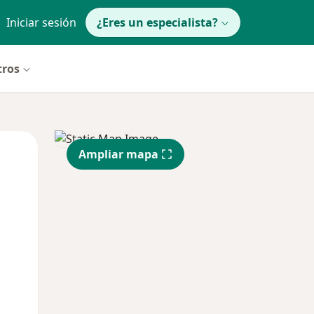
Iniciar sesión
¿Eres un especialista?
tros
Mar
Mié
Jue
Ampliar mapa
11 Ago
12 Ago
13 Ago