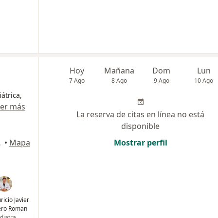
Hoy
Mañana
Dom
Lun
7 Ago
8 Ago
9 Ago
10 Ago
átrica,
er más
La reserva de citas en línea no está
disponible
artagena
•
Mapa
Mostrar perfil
ricio Javier
ero Roman
diatra