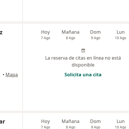
z
Hoy
Mañana
Dom
Lun
7 Ago
8 Ago
9 Ago
10 Ago
La reserva de citas en línea no está
disponible
artagena
•
Mapa
Solicita una cita
ar
Hoy
Mañana
Dom
Lun
7 Ago
8 Ago
9 Ago
10 Ago