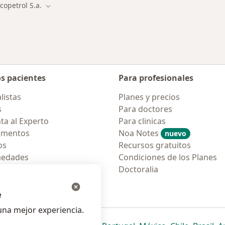
copetrol S.a.
ar de ciudad
Cambiar de ciudad
os pacientes
Para profesionales
listas
Planes y precios
s
Para doctores
ta al Experto
Para clinicas
amentos
Noa Notes
nuevo
os
Recursos gratuitos
medades
Condiciones de los Planes
tas Frecuentes
Doctoralia
ión para móvil
e
na mejor experiencia.