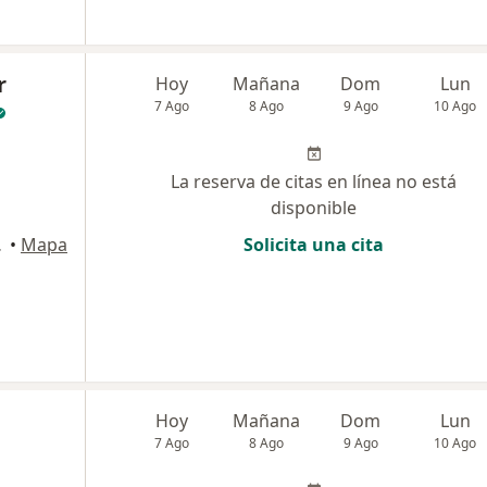
r
Hoy
Mañana
Dom
Lun
7 Ago
8 Ago
9 Ago
10 Ago
La reserva de citas en línea no está
disponible
artagena
•
Mapa
Solicita una cita
Hoy
Mañana
Dom
Lun
7 Ago
8 Ago
9 Ago
10 Ago