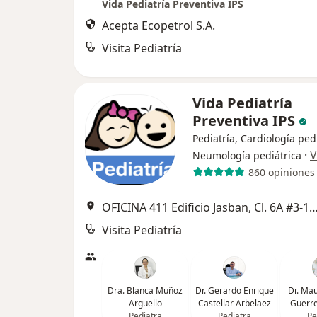
Vida Pediatría Preventiva IPS
Acepta Ecopetrol S.A.
Visita Pediatría
Vida Pediatría
Preventiva IPS
Pediatría, Cardiología pedi
·
V
Neumología pediátrica
860 opiniones
OFICINA 411 Edificio Jasban, Cl. 6A #3-17, C
Visita Pediatría
Dra. Blanca Muñoz
Dr. Gerardo Enrique
Dr. Mau
Arguello
Castellar Arbelaez
Guerr
Pediatra
Pediatra
Pe