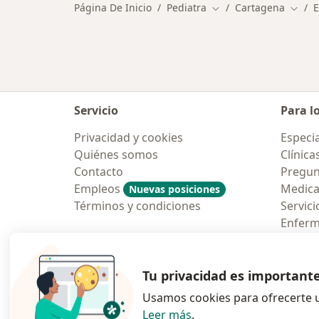
Página De Inicio
Pediatra
Cartagena
E
Cambiar de ciudad
Cambi
Servicio
Para l
Privacidad y cookies
Especia
Quiénes somos
Clínica
Contacto
Pregun
Empleos
Medic
Nuevas posiciones
Términos y condiciones
Servici
Enfer
Pregun
Aplicac
Tu privacidad es important
Usamos cookies para ofrecerte u
Leer más
.