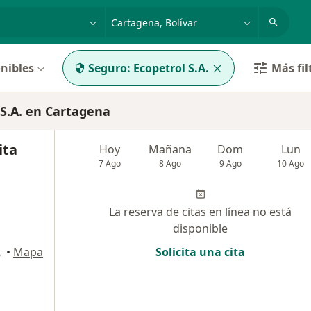
dad, enfermedad o nombre
p. ej. Bogotá
nibles
Seguro:
Ecopetrol S.A.
Más fil
S.A. en Cartagena
ita
Hoy
Mañana
Dom
Lun
7 Ago
8 Ago
9 Ago
10 Ago
La reserva de citas en línea no está
disponible
artagena
•
Mapa
Solicita una cita