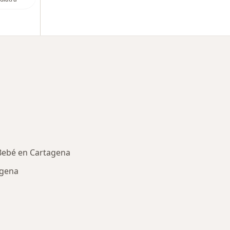
 Bebé en Cartagena
agena
des más tratadas