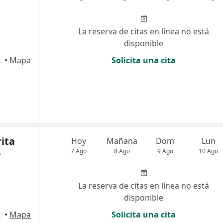
La reserva de citas en línea no está
disponible
artagena
•
Mapa
Solicita una cita
ita
Hoy
Mañana
Dom
Lun
7 Ago
8 Ago
9 Ago
10 Ago
La reserva de citas en línea no está
disponible
artagena
•
Mapa
Solicita una cita