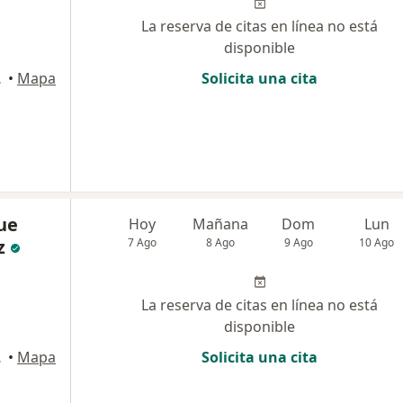
La reserva de citas en línea no está
disponible
artagena
•
Mapa
Solicita una cita
ue
Hoy
Mañana
Dom
Lun
z
7 Ago
8 Ago
9 Ago
10 Ago
La reserva de citas en línea no está
disponible
artagena
•
Mapa
Solicita una cita