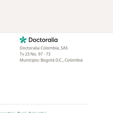
Contacto
Doctoralia - Página de inicio
Doctoralia Colombia, SAS
Tv 23 No. 97 - 73
Municipio: Bogotá D.C., Colombia