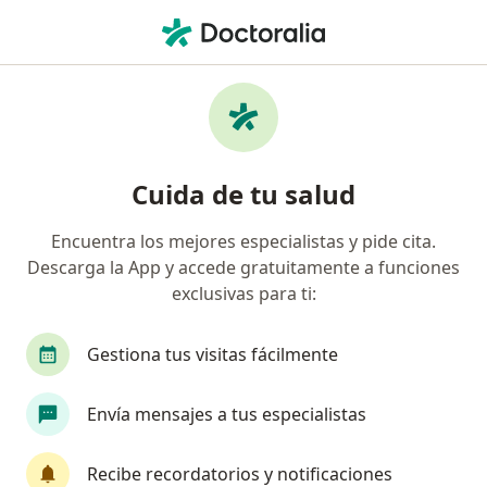
Men
Pediatra • Cartagena, Bolívar
Filtros
Seguro:
Bmi Colombia Compañ
Pediatras recomendados de Bmi Colombia
Cuida de tu salud
Compañía De Seguros De Vida S.A. en
Cartagena
Encuentra los mejores especialistas y pide cita.
Descarga la App y accede gratuitamente a funciones
exclusivas para ti:
Gestiona tus visitas fácilmente
Envía mensajes a tus especialistas
Dra. Suanny del Carmen González Coquel
Recibe recordatorios y notificaciones