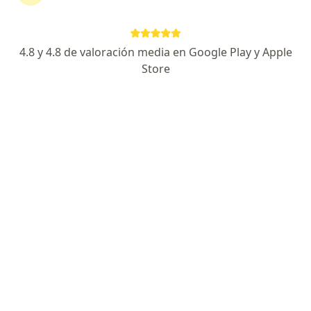
·
Ver más
Pediatra
110 opiniones
Carrera 19A #29B - 253, Barrio Pie de la Popa, Cartagena
•
Mapa
4.8 y 4.8 de valoración media en Google Play y Apple
Consultorio privado
Store
Acepta Bmi Colombia Compañía De Seguros De
Vida S.A.
Consulta del adolescente
Este especialista no ofrece reserva de cita en línea en esta dirección.
Solicita una cita
Consulta en línea disponible
Los especialistas de tu zona no están disponibles
para consultas presenciales. Prueba la consulta en
línea