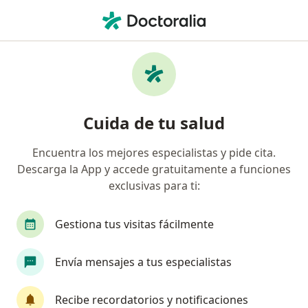
Men
Pediatra • Medellín, Antioquia
Filtros
• 1
Mapa
Pediatras recomendados de Grupo
Cuida de tu salud
Protegemos S.A.S. en Medellín
Encuentra los mejores especialistas y pide cita.
Consulta en línea disponible
Descarga la App y accede gratuitamente a funciones
exclusivas para ti:
Los especialistas de tu zona no están disponibles
para consultas presenciales. Prueba la consulta en
línea
Gestiona tus visitas fácilmente
Envía mensajes a tus especialistas
Recibe recordatorios y notificaciones