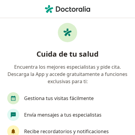
Men
Suramericana S A • Pereira, Risaralda
Búsquedas relacionadas
Especialistas de Suramericana S.A.
Pediatras de Suramericana S.A. en Pereira
Cuida de tu salud
Urólogos de Suramericana S.A. en Pereira
Encuentra los mejores especialistas y pide cita.
Oftalmólogos de Suramericana S.A. en Pereira
Descarga la App y accede gratuitamente a funciones
Ortopedistas y traumatólogos de Suramericana
exclusivas para ti:
S.A. en Pereira
Gestiona tus visitas fácilmente
Cardiólogos de Suramericana S.A. en Pereira
Ver más (7)
Envía mensajes a tus especialistas
Más en esta categoría: Especialistas de Suram
Recibe recordatorios y notificaciones