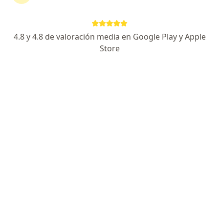
Página De Inicio
Pereira
Suramericana S.a.
4.8 y 4.8 de valoración media en Google Play y Apple
Store
No hemos encontrado ningún
Suramericana S A en Pereira, Risaralda