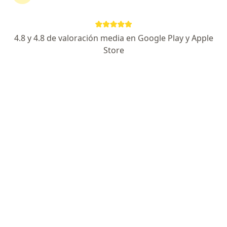
4.8 y 4.8 de valoración media en Google Play y Apple
No hemos encontrado ningún Universidad
Store
Sergio Arboleda Uniser en Pereira, Risaralda
Vuelve a buscar eliminando algún filtro:
Seguro
Servicio
Privacidad y cookies
Quiénes somos