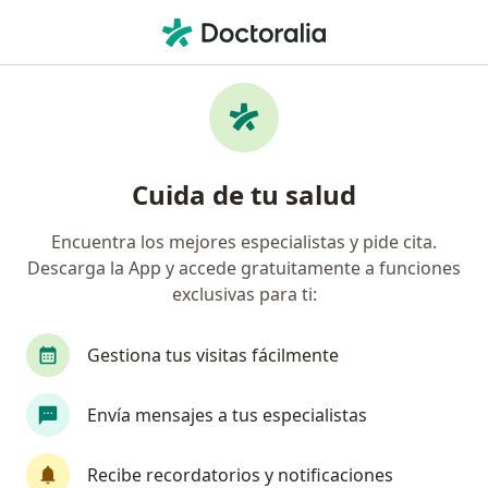
Men
Universidad Sergio Arboleda Uniser • Pereira, Risaralda
Página De Inicio
Pereira
Universidad Sergio Arboleda (Uniser)
Cuida de tu salud
Encuentra los mejores especialistas y pide cita.
Descarga la App y accede gratuitamente a funciones
exclusivas para ti:
Gestiona tus visitas fácilmente
Envía mensajes a tus especialistas
Recibe recordatorios y notificaciones