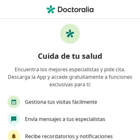
Men
Allianz Seguros S A • Pereira, Risaralda
Búsquedas relacionadas
Especialistas de Allianz Seguros S.A.
Ginecólogos de Allianz Seguros S.A. en Pereira
Cuida de tu salud
Ortopedistas y traumatólogos de Allianz Seguros
S.A. en Pereira
Encuentra los mejores especialistas y pide cita.
Descarga la App y accede gratuitamente a funciones
Cardiólogos de Allianz Seguros S.A. en Pereira
exclusivas para ti:
Pediatras de Allianz Seguros S.A. en Pereira
Gestiona tus visitas fácilmente
Cirujanos generales de Allianz Seguros S.A. en
Pereira
Envía mensajes a tus especialistas
Ver más (11)
Más en esta categoría: Especialistas de Allian
Recibe recordatorios y notificaciones