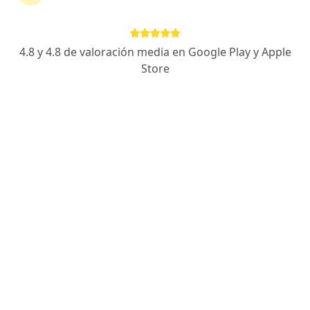
Página De Inicio
Pereira
Allianz Seguros S.a.
4.8 y 4.8 de valoración media en Google Play y Apple
Store
No hemos encontrado ningún Allianz