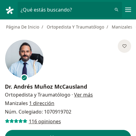
Men
¿Qué estás buscando?
Página De Inicio
Ortopedista Y Traumatólogo
Manizales
Dr.
Andrés Muñoz McCausland
sobre las especial
Ortopedista y Traumatólogo
·
Ver más
Manizales
1 dirección
Núm. Colegiado: 1070919702
116 opiniones