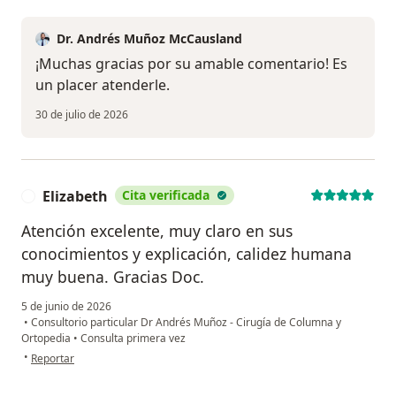
Dr. Andrés Muñoz McCausland
¡Muchas gracias por su amable comentario! Es
un placer atenderle.
30 de julio de 2026
Elizabeth
Cita verificada
E
Atención excelente, muy claro en sus
conocimientos y explicación, calidez humana
muy buena. Gracias Doc.
5 de junio de 2026
•
Consultorio particular Dr Andrés Muñoz - Cirugía de Columna y
Ortopedia
•
Consulta primera vez
en opinión del usuario Elizabeth
•
Reportar