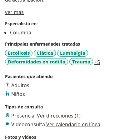
Acerca de mí
ver más
Especialista en:
Columna
Principales enfermedades tratadas
Escoliosis
Ciática
Lumbalgia
a11y_sr_more_di
Deformidades en rodilla
Trauma
+5
Pacientes que atiendo
Adultos
Niños
Tipos de consulta
Presencial
Ver direcciones (1)
Videoconsulta
Ver calendario en línea
Fotos y videos