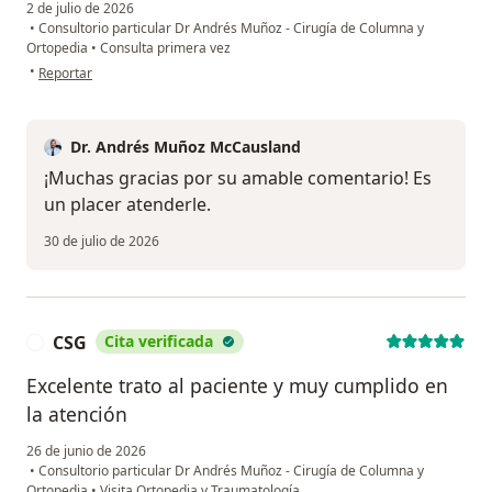
2 de julio de 2026
•
Consultorio particular Dr Andrés Muñoz - Cirugía de Columna y
Ortopedia
•
Consulta primera vez
en opinión del usuario Paola Orjuela
•
Reportar
Dr. Andrés Muñoz McCausland
¡Muchas gracias por su amable comentario! Es
un placer atenderle.
30 de julio de 2026
CSG
Cita verificada
C
Excelente trato al paciente y muy cumplido en
la atención
26 de junio de 2026
•
Consultorio particular Dr Andrés Muñoz - Cirugía de Columna y
Ortopedia
•
Visita Ortopedia y Traumatología