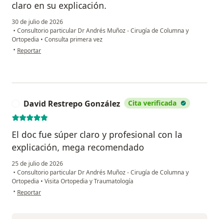
claro en su explicación.
30 de julio de 2026
•
Consultorio particular Dr Andrés Muñoz - Cirugía de Columna y
Ortopedia
•
Consulta primera vez
en opinión del usuario Luz Marina Hernández Muñoz
•
Reportar
David Restrepo González
Cita verificada
D
El doc fue súper claro y profesional con la
explicación, mega recomendado
25 de julio de 2026
•
Consultorio particular Dr Andrés Muñoz - Cirugía de Columna y
Ortopedia
•
Visita Ortopedia y Traumatología
en opinión del usuario David Restrepo González
•
Reportar