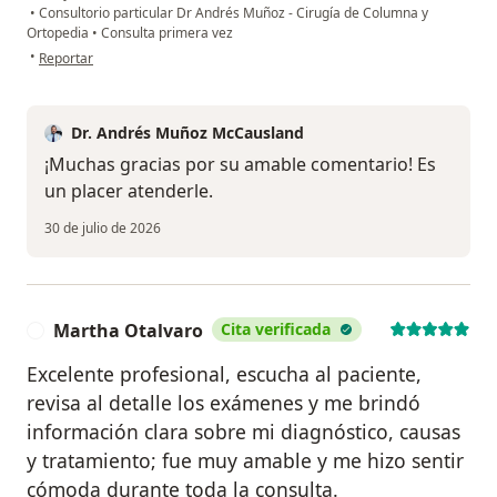
•
Consultorio particular Dr Andrés Muñoz - Cirugía de Columna y
Ortopedia
•
Consulta primera vez
en opinión del usuario Amanda valencia
•
Reportar
Dr. Andrés Muñoz McCausland
¡Muchas gracias por su amable comentario! Es
un placer atenderle.
30 de julio de 2026
Martha Otalvaro
Cita verificada
M
Excelente profesional, escucha al paciente,
revisa al detalle los exámenes y me brindó
información clara sobre mi diagnóstico, causas
y tratamiento; fue muy amable y me hizo sentir
cómoda durante toda la consulta.