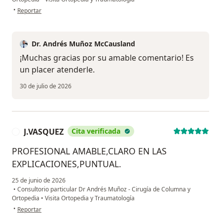
en opinión del usuario CSG
•
Reportar
Dr. Andrés Muñoz McCausland
¡Muchas gracias por su amable comentario! Es
un placer atenderle.
30 de julio de 2026
J.VASQUEZ
Cita verificada
J
PROFESIONAL AMABLE,CLARO EN LAS
EXPLICACIONES,PUNTUAL.
25 de junio de 2026
•
Consultorio particular Dr Andrés Muñoz - Cirugía de Columna y
Ortopedia
•
Visita Ortopedia y Traumatología
en opinión del usuario J.VASQUEZ
•
Reportar