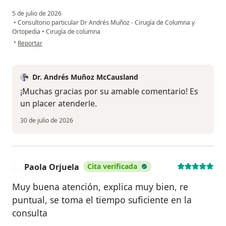
5 de julio de 2026
•
Consultorio particular Dr Andrés Muñoz - Cirugía de Columna y
Ortopedia
•
Cirugía de columna
en opinión del usuario Martha Otalvaro
•
Reportar
Dr. Andrés Muñoz McCausland
¡Muchas gracias por su amable comentario! Es
un placer atenderle.
30 de julio de 2026
Paola Orjuela
Cita verificada
P
Muy buena atención, explica muy bien, re
puntual, se toma el tiempo suficiente en la
consulta