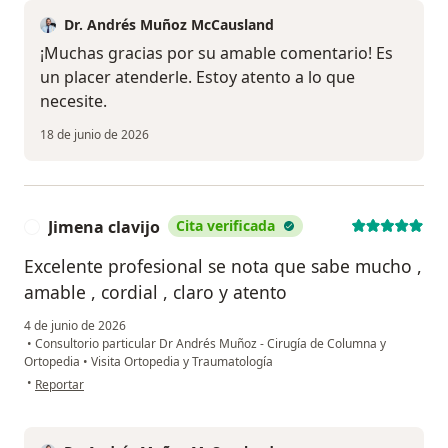
Dr. Andrés Muñoz McCausland
¡Muchas gracias por su amable comentario! Es
un placer atenderle. Estoy atento a lo que
necesite.
18 de junio de 2026
Jimena clavijo
Cita verificada
J
Excelente profesional se nota que sabe mucho ,
amable , cordial , claro y atento
4 de junio de 2026
•
Consultorio particular Dr Andrés Muñoz - Cirugía de Columna y
Ortopedia
•
Visita Ortopedia y Traumatología
en opinión del usuario Jimena clavijo
•
Reportar