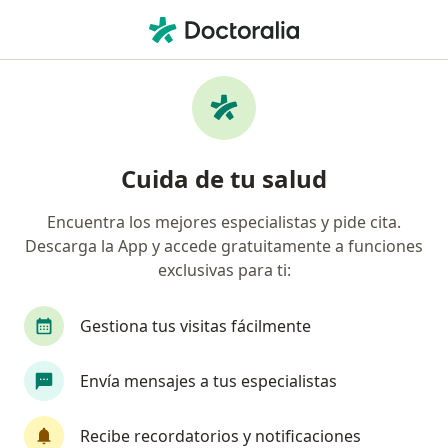
Men
¿Qué estás buscando?
Página De Inicio
Enfermedades
Deformidades En Rodilla
Deformidades en rodilla -
Cuida de tu salud
Información, expertos y
Encuentra los mejores especialistas y pide cita.
preguntas frecuentes
Descarga la App y accede gratuitamente a funciones
exclusivas para ti:
Gestiona tus visitas fácilmente
Información
Envía mensajes a tus especialistas
Recibe recordatorios y notificaciones