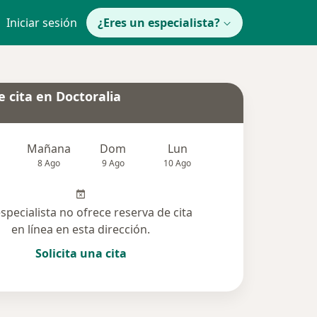
Iniciar sesión
¿Eres un especialista?
 cita en Doctoralia
Mañana
Dom
Lun
Mar
Mié
8 Ago
9 Ago
10 Ago
11 Ago
12 Ag
especialista no ofrece reserva de cita
en línea en esta dirección.
Solicita una cita
solucionadas (15)