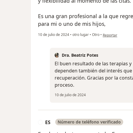
y flexibilidad al momento de las citas.
Es una gran profesional a la que regr
para mi o uno de mis hijos,
en opinión del us
10 de julio de 2024
•
otro lugar
•
Otro
•
Reportar
Dra. Beatriz Potes
El buen resultado de las terapias 
dependen también del interés que
recuperación. Gracias por la cons
proceso.
10 de julio de 2024
ES
Número de teléfono verificado
E