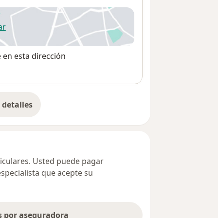
ar
 abre en una nueva pestaña
e en esta dirección
detalles
bre la dirección
ticulares. Usted puede pagar
especialista que acepte su
as por aseguradora