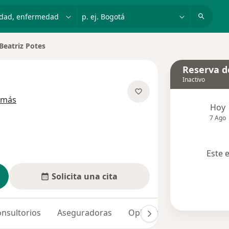
dad, enfermedad o nombre
p. ej. Bogotá
Beatriz Potes
iar de ciudad
Reserva de
Inactivo
sobre las especializaciones
 más
Hoy
7 Ago
Este 
Solicita una cita
nsultorios
Aseguradoras
Opiniones (10)
Dudas 