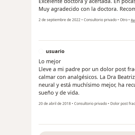
Excelente doctora y acertada. En poca
Muy agradecido con la doctora. Rec
en
2 de septiembre de 2022
•
Consultorio privado
•
Otro
•
Re
usuario
U
Lo mejor
Lleve a mi padre por un dolor post fr
calmar con analgésicos. La Dra Beatriz
neural y está muchísimo mejor, ha rec
sueño y de vida.
20 de abril de 2018
•
Consultorio privado
•
Dolor post fra