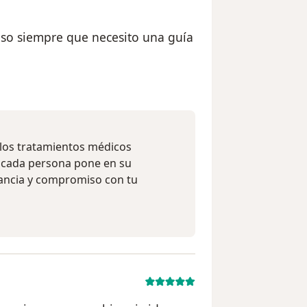
eso siempre que necesito una guía
uario MR
y los tratamientos médicos
 cada persona pone en su
tancia y compromiso con tu