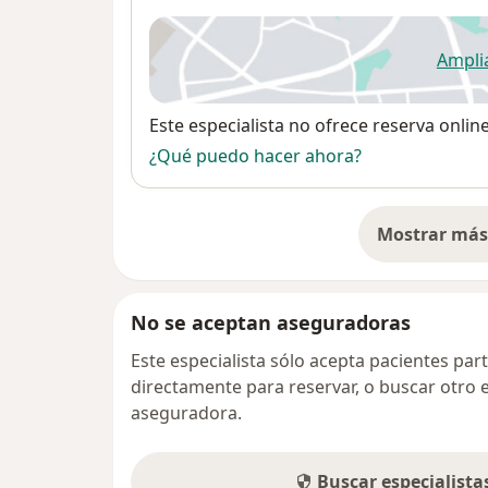
Ampli
se
Disponibilidad
Este especialista no ofrece reserva onlin
¿Qué puedo hacer ahora?
Mostrar más 
so
No se aceptan aseguradoras
Este especialista sólo acepta pacientes par
directamente para reservar, o buscar otro 
aseguradora.
Buscar especialist