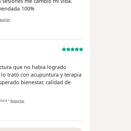
s sesiones me cambio mi vida.
omendada 100%
 opinión del usuario ES
portar
actura que no habia logrado
 lo trató con acupuntura y terapia
uperado bienestar, calidad de
en opinión del usuario usuario
ctura
•
Reportar