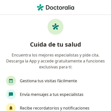
Men
Biopuntura • Cali, Valle del Cauca
Filtros
• 1
Seguro
Mapa
Especialistas en Biopuntura Cali
Cuida de tu salud
Encuentra los mejores especialistas y pide cita.
¿Qué especialidad estás buscando?
Descarga la App y accede gratuitamente a funciones
Terapeuta complementario
Médico general
exclusivas para ti:
Gestiona tus visitas fácilmente
Envía mensajes a tus especialistas
Recibe recordatorios y notificaciones