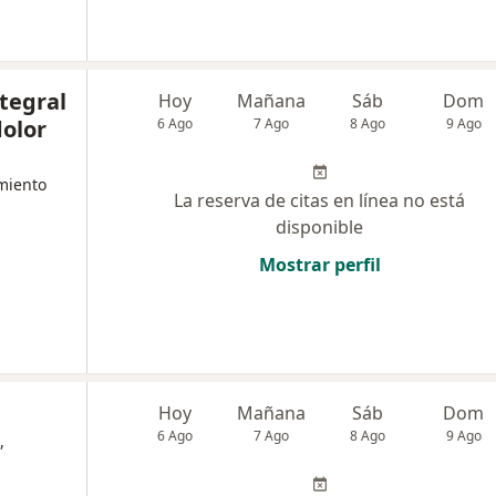
tegral
Hoy
Mañana
Sáb
Dom
dolor
6 Ago
7 Ago
8 Ago
9 Ago
miento
La reserva de citas en línea no está
disponible
Mostrar perfil
Hoy
Mañana
Sáb
Dom
6 Ago
7 Ago
8 Ago
9 Ago
,