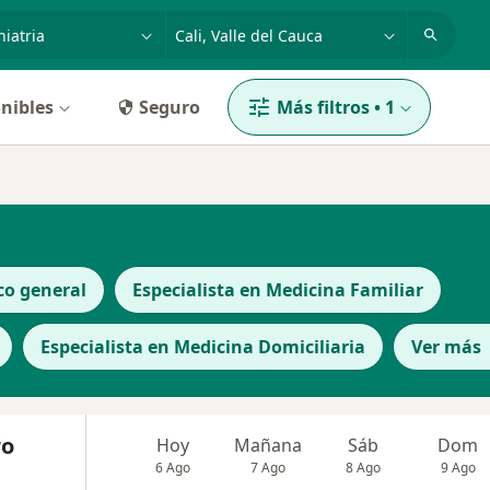
dad, enfermedad o nombre
p. ej. Bogotá
nibles
Seguro
Más filtros
•
1
co general
Especialista en Medicina Familiar
Especialista en Medicina Domiciliaria
Ver más
ro
Hoy
Mañana
Sáb
Dom
6 Ago
7 Ago
8 Ago
9 Ago