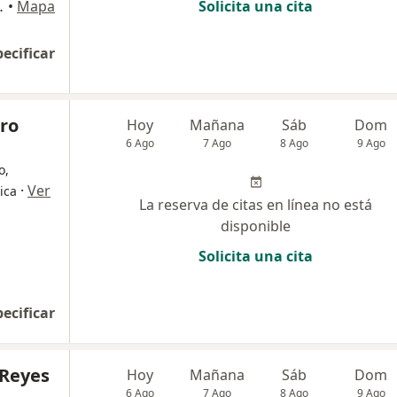
ultorio 104, Cali
•
Mapa
Solicita una cita
pecificar
dro
Hoy
Mañana
Sáb
Dom
6 Ago
7 Ago
8 Ago
9 Ago
o,
·
Ver
ica
La reserva de citas en línea no está
disponible
Solicita una cita
pecificar
 Reyes
Hoy
Mañana
Sáb
Dom
6 Ago
7 Ago
8 Ago
9 Ago