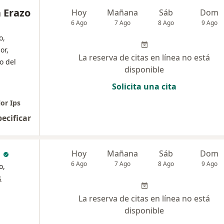
 Erazo
Hoy
Mañana
Sáb
Dom
6 Ago
7 Ago
8 Ago
9 Ago
o,
or,
La reserva de citas en línea no está
o del
disponible
Solicita una cita
or Ips
pecificar
i
Hoy
Mañana
Sáb
Dom
6 Ago
7 Ago
8 Ago
9 Ago
o,
s
La reserva de citas en línea no está
disponible