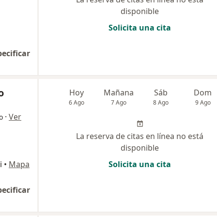
disponible
Solicita una cita
pecificar
o
Hoy
Mañana
Sáb
Dom
6 Ago
7 Ago
8 Ago
9 Ago
·
Ver
o
La reserva de citas en línea no está
disponible
i
•
Mapa
Solicita una cita
pecificar