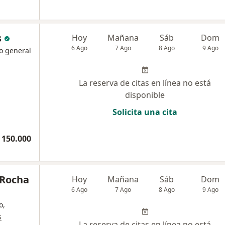
s
Hoy
Mañana
Sáb
Dom
6 Ago
7 Ago
8 Ago
9 Ago
o general
La reserva de citas en línea no está
disponible
Solicita una cita
 150.000
 Rocha
Hoy
Mañana
Sáb
Dom
6 Ago
7 Ago
8 Ago
9 Ago
o,
s
La reserva de citas en línea no está