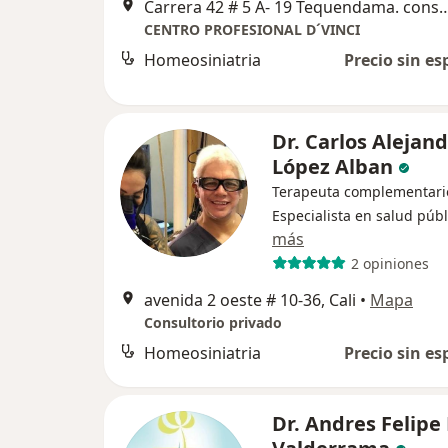
Carrera 42 # 5 A- 19 Tequendama. cons
CENTRO PROFESIONAL D´VINCI
Homeosiniatria
Precio sin es
Dr. Carlos Alejan
López Alban
Terapeuta complementari
Especialista en salud públ
más
2 opiniones
avenida 2 oeste # 10-36, Cali
•
Mapa
Consultorio privado
Homeosiniatria
Precio sin es
Dr. Andres Felipe