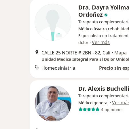
Dra. Dayra Yolima
Ordoñez
Terapeuta complementari
Médico fisiatra rehabilitad
Especialista en tratamient
·
Ver más
dolor
CALLE 25 NORTE # 2BN - 82, Cali
•
Mapa
Unidad Medica Integral Para El Dolor Unidol
Homeosiniatria
Precio sin es
Dr. Alexis Buchell
Terapeuta complementari
·
Ver má
Médico general
4 opiniones