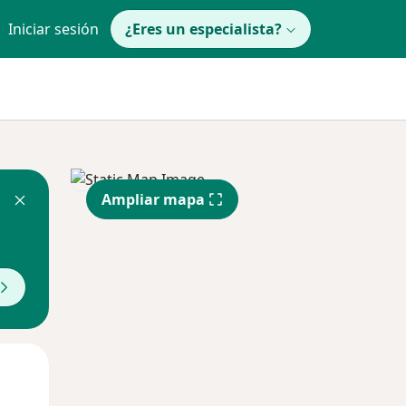
Iniciar sesión
¿Eres un especialista?
Ampliar mapa
Lun
Mar
Mié
10 Ago
11 Ago
12 Ago