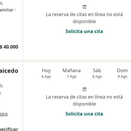
o,
·
amiliar
La reserva de citas en línea no está
disponible
Solicita una cita
$ 40.000
Caicedo
Hoy
Mañana
Sáb
Dom
6 Ago
7 Ago
8 Ago
9 Ago
o,
s
La reserva de citas en línea no está
disponible
apa
Solicita una cita
pecificar