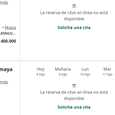
 más
La reserva de citas en línea no está
disponible
ombia
•
Mapa
Solicita una cita
SILVANA PADILLA LONDONO / OTORRINOLARINGOLOGIA
 400.000
Amaya
Hoy
Mañana
Lun
Mar
8 Ago
9 Ago
10 Ago
11 Ago
 más
La reserva de citas en línea no está
disponible
Solicita una cita