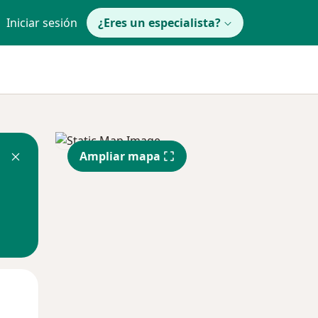
Iniciar sesión
¿Eres un especialista?
Ampliar mapa
Mié
Jue
Vie
12 Ago
13 Ago
14 Ago