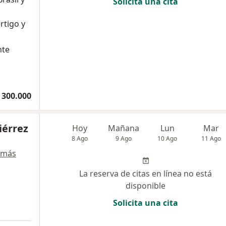
Solicita una cita
rtigo y
nte
 300.000
iérrez
Hoy
Mañana
Lun
Mar
8 Ago
9 Ago
10 Ago
11 Ago
 más
La reserva de citas en línea no está
disponible
Solicita una cita