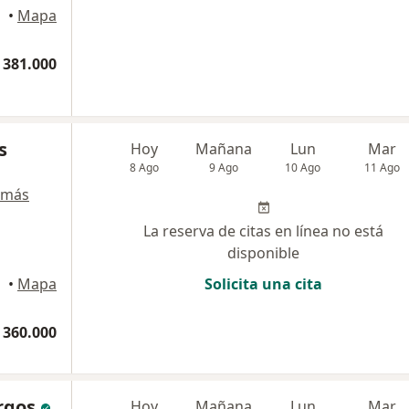
•
Mapa
 381.000
s
Hoy
Mañana
Lun
Mar
8 Ago
9 Ago
10 Ago
11 Ago
 más
La reserva de citas en línea no está
disponible
•
Mapa
Solicita una cita
 360.000
rgos
Hoy
Mañana
Lun
Mar