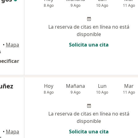
8 Ago
9 Ago
10 Ago
11 Ago
La reserva de citas en línea no está
disponible
•
Mapa
Solicita una cita
s
pecificar
Nuñez
Hoy
Mañana
Lun
Mar
8 Ago
9 Ago
10 Ago
11 Ago
La reserva de citas en línea no está
disponible
illa
•
Mapa
Solicita una cita