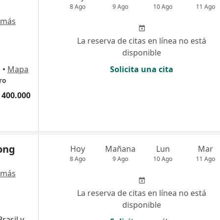
8 Ago
9 Ago
10 Ago
11 Ago
 más
La reserva de citas en línea no está
disponible
a
•
Mapa
Solicita una cita
ro
 400.000
ong
Hoy
Mañana
Lun
Mar
8 Ago
9 Ago
10 Ago
11 Ago
 más
La reserva de citas en línea no está
disponible
rasil y