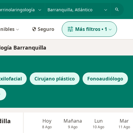
dad, enfermedad o nombre
p. ej. Bogotá
nibles
Seguro
Más filtros
•
1
logía Barranquilla
xilofacial
Cirujano plástico
Fonoaudiólogo
illa
Hoy
Mañana
Lun
Mar
8 Ago
9 Ago
10 Ago
11 Ago