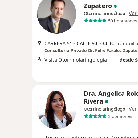
Zapatero
·
Ver
Otorrinolaringólogo
591 opiniones
CARRERA 51B CALLE 94-334, Barranquill
Consultorio Privado Dr. Felix Parales Zapate
Visita Otorrinolaringología
desde $
Dra. Angelica Rol
Rivera
·
Ver
Otorrinolaringólogo
3 opiniones
Formacion internacional en Argentina, B