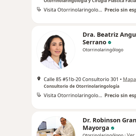
Otorrinolaringología y Cirugía Plastica Facia
Visita Otorrinolaringología
Precio sin es
Dra. Beatriz Angu
Serrano
Otorrinolaringólogo
Calle 85 #51b-20 Consultorio 301
•
Mapa
Consultorio de Otorrinolaringología
Visita Otorrinolaringología
Precio sin es
Dr. Robinson Gra
Mayorga
·
Ver
Otorrinolaringólogo