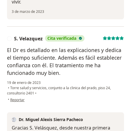
vivir.
3 de marzo de 2023
S. Velazquez
Cita verificada
S
El Dr es detallado en las explicaciones y dedica
el tiempo suficiente. Además es fácil establecer
confianza con él. El tratamiento me ha
funcionado muy bien.
19 de enero de 2023
•
Torre salud y servicios, conjunto a la clinica del prado, piso 24,
consultorio 2401
•
en opinión del usuario S. Velazquez
•
Reportar
Dr. Miguel Alexis Sierra Pacheco
Gracias S. Velásquez, desde nuestra primera