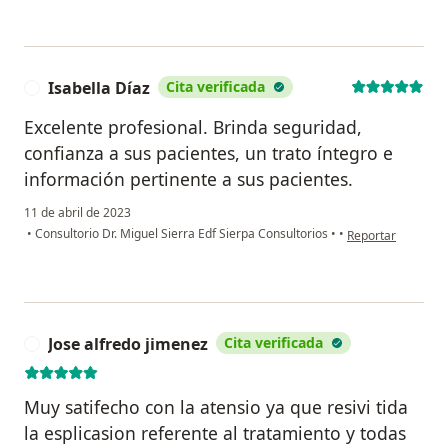
Isabella Díaz
Cita verificada
I
Excelente profesional. Brinda seguridad,
confianza a sus pacientes, un trato íntegro e
información pertinente a sus pacientes.
11 de abril de 2023
en opinión del usu
•
Consultorio Dr. Miguel Sierra Edf Sierpa Consultorios
•
•
Reportar
Jose alfredo jimenez
Cita verificada
J
Muy satifecho con la atensio ya que resivi tida
la esplicasion referente al tratamiento y todas