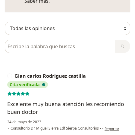
Más información sobre opiniones
Saber más.
Busca en opiniones
Gian carlos Rodriguez castilla
G
Cita verificada
Excelente muy buena atención les recomiendo
buen doctor
24 de mayo de 2023
en opinión del usu
•
Consultorio Dr. Miguel Sierra Edf Sierpa Consultorios
•
•
Reportar