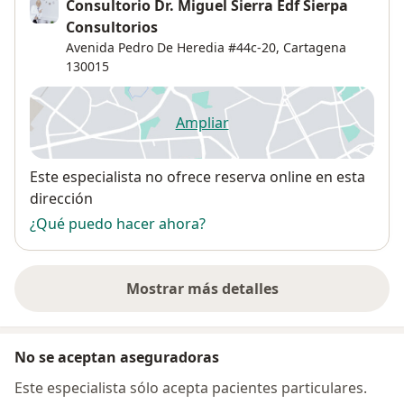
Consultorio Dr. Miguel Sierra Edf Sierpa
Consultorios
Avenida Pedro De Heredia #44c-20,
Cartagena
130015
Ampliar
se abre en una nueva pestañ
Disponibilidad
Este especialista no ofrece reserva online en esta
dirección
¿Qué puedo hacer ahora?
Mostrar más detalles
sobre la dirección
No se aceptan aseguradoras
Este especialista sólo acepta pacientes particulares.