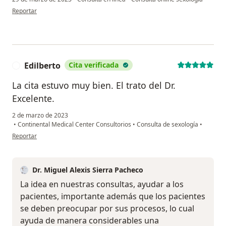
en opinión del usuario C.C
Reportar
Edilberto
Cita verificada
E
La cita estuvo muy bien. El trato del Dr.
Excelente.
2 de marzo de 2023
•
Continental Medical Center Consultorios
•
Consulta de sexología
•
en opinión del usuario Edilberto
Reportar
Dr. Miguel Alexis Sierra Pacheco
La idea en nuestras consultas, ayudar a los
pacientes, importante además que los pacientes
se deben preocupar por sus procesos, lo cual
ayuda de manera considerables una