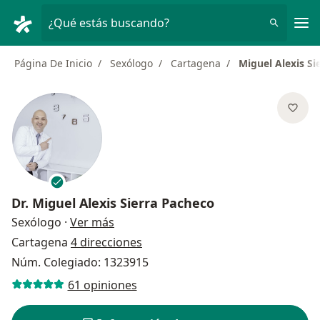
Men
¿Qué estás buscando?
Página De Inicio
Sexólogo
Cartagena
Miguel Alexis Si
Dr.
Miguel Alexis Sierra Pacheco
sobre las especializaciones
Sexólogo
·
Ver más
Cartagena
4 direcciones
Núm. Colegiado: 1323915
61 opiniones