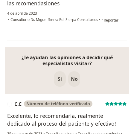
las recomendasiones
4 de abril de 2023
en opinión del usu
•
Consultorio Dr. Miguel Sierra Edf Sierpa Consultorios
•
•
Reportar
¿Te ayudan las opiniones a decidir qué
especialistas visitar?
Si
No
C.C
Número de teléfono verificado
C
Excelente, lo recomendaría, realmente
dedicado al proceso del paciente y efectivo!
29 de marzo de 2023
•
Consulta en línea
•
Consulta online sexología
•