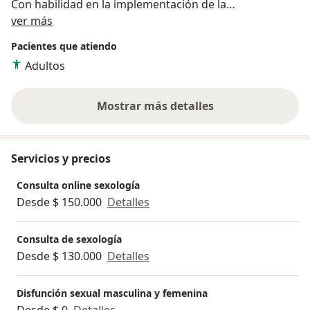
Con habilidad en la implementación de la
Acerca de mí
epidemiología en el campo de la salud sexual, para
ver más
identificar factores de riesgo que afectan la
Pacientes que atiendo
sexualidad. Así como identificar un tratamiento idóneo
Adultos
para la resolución de la misma.
Mostrar más detalles
sobre la experiencia
Servicios y precios
Consulta online sexología
Desde $ 150.000
Detalles
Consulta de sexología
Desde $ 130.000
Detalles
Disfunción sexual masculina y femenina