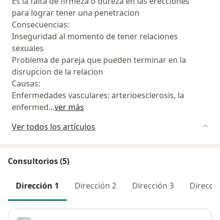
Es la falta de firmeza o dureza en las erecciones
para lograr tener una penetracion
Consecuencias:
Inseguridad al momento de tener relaciones
sexuales
Problema de pareja que pueden terminar en la
disrupcion de la relacion
Causas:
Enfermedades vasculares: arterioesclerosis, la
enfermed
...
ver más
Ver todos los artículos
Consultorios (5)
Dirección 1
Dirección 2
Dirección 3
Direcció