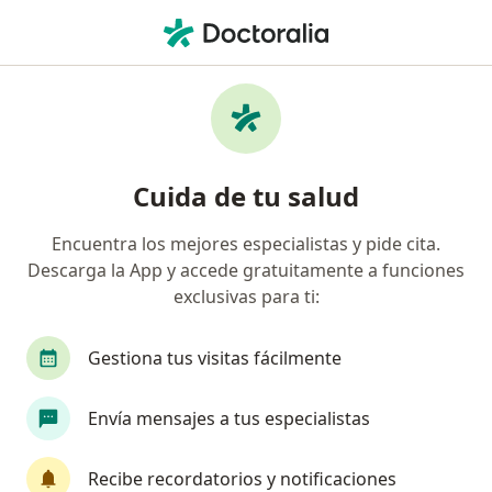
Men
Trastorno De Adaptación • Cartagena, Bolívar
Filtros
• 1
Seguro
Mapa
Especialistas en Trastorno de Adaptación en
Cuida de tu salud
Cartagena
Encuentra los mejores especialistas y pide cita.
Descarga la App y accede gratuitamente a funciones
¿Qué especialidad estás buscando?
exclusivas para ti:
Psicólogo
Psiquiatra
Médico general
Gestiona tus visitas fácilmente
Envía mensajes a tus especialistas
Recibe recordatorios y notificaciones