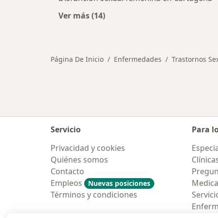
Ver más (14)
Más en esta categoría: Otras enfe
Página De Inicio
Enfermedades
Trastornos Se
Servicio
Para l
Privacidad y cookies
Especia
Quiénes somos
Clínica
Contacto
Pregun
Empleos
Medic
Nuevas posiciones
Términos y condiciones
Servici
Enfer