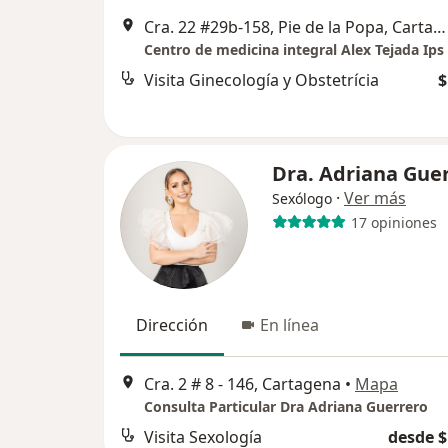
Cra. 22 #29b-158, Pie de la Popa, Cartagena de Indias, Provincia de Cartagena, Bolívar, Cartagena
Centro de medicina integral Alex Tejada Ips
Visita Ginecología y Obstetrícia
$
Dra. Adriana Gue
·
Ver más
Sexólogo
17 opiniones
Dirección
En línea
Cra. 2 # 8 - 146, Cartagena
•
Mapa
Consulta Particular Dra Adriana Guerrero
Visita Sexología
desde $