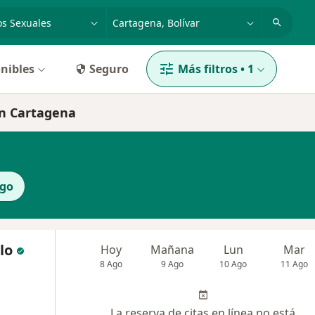
dad, enfermedad o nombre
p. ej. Bogotá
nibles
Seguro
Más filtros
•
1
en Cartagena
ogo
lo
Hoy
Mañana
Lun
Mar
8 Ago
9 Ago
10 Ago
11 Ago
La reserva de citas en línea no está