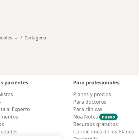
rmedades en Cartagena
xuales
Cartagena
Cambiar de ciudad
os pacientes
Para profesionales
listas
Planes y precios
s
Para doctores
ta al Experto
Para clinicas
amentos
Noa Notes
nuevo
os
Recursos gratuitos
medades
Condiciones de los Planes