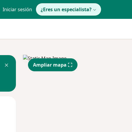
Iniciar sesión
¿Eres un especialista?
Ampliar mapa
Mié
Jue
Vie
12 Ago
13 Ago
14 Ago