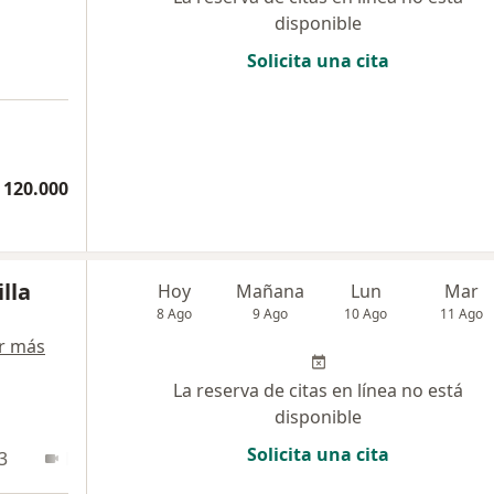
disponible
Solicita una cita
 120.000
lla
Hoy
Mañana
Lun
Mar
8 Ago
9 Ago
10 Ago
11 Ago
r más
La reserva de citas en línea no está
disponible
Solicita una cita
3
En línea