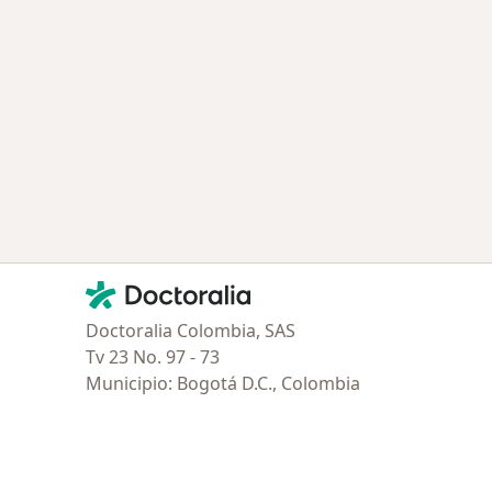
Contacto
Doctoralia - Página de inicio
Doctoralia Colombia, SAS
Tv 23 No. 97 - 73
Municipio: Bogotá D.C., Colombia