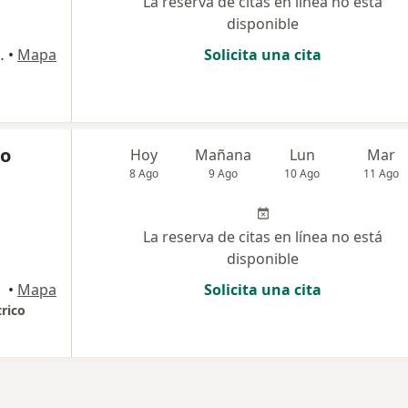
La reserva de citas en línea no está
disponible
ica del country, en la ciudad de Bogotá, Bogotá
•
Mapa
Solicita una cita
so
Hoy
Mañana
Lun
Mar
8 Ago
9 Ago
10 Ago
11 Ago
La reserva de citas en línea no está
disponible
•
Mapa
Solicita una cita
rico