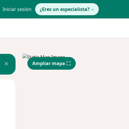
Iniciar sesión
¿Eres un especialista?
Ampliar mapa
Mié
Jue
Vie
12 Ago
13 Ago
14 Ago