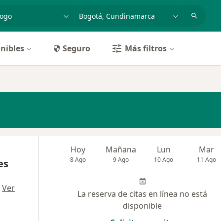
dad, enfermedad o nombre
p. ej. Bogotá
nibles
Seguro
Más filtros
Hoy
Mañana
Lun
Mar
8 Ago
9 Ago
10 Ago
11 Ago
es
·
Ver
La reserva de citas en línea no está
disponible