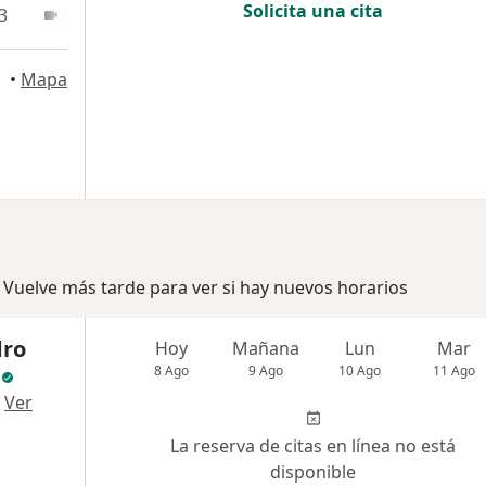
Solicita una cita
3
En línea
•
Mapa
 Vuelve más tarde para ver si hay nuevos horarios
dro
Hoy
Mañana
Lun
Mar
8 Ago
9 Ago
10 Ago
11 Ago
·
Ver
La reserva de citas en línea no está
disponible