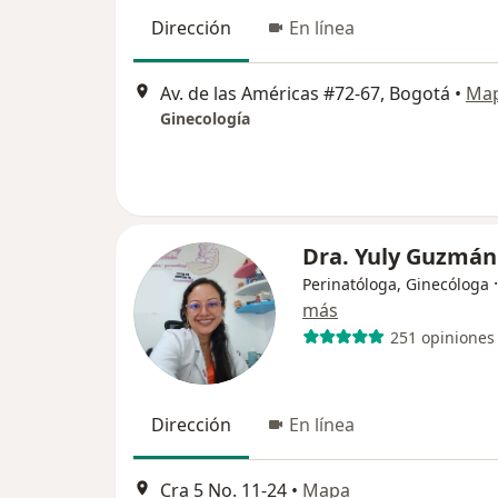
Dirección
En línea
Av. de las Américas #72-67, Bogotá
•
Ma
Ginecología
Dra. Yuly Guzmán
Perinatóloga, Ginecóloga
más
251 opiniones
Dirección
En línea
Cra 5 No. 11-24
•
Mapa