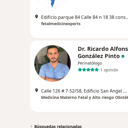
Edificio parque 84 Calle 84 n 18 38 consultorio 703 Justo detrás de la clín
fetalmedicinexperts
Dr. Ricardo Alfon
González Pinto
Perinatólogo
1 opinión
Calle 126 # 7-52/58, Edificio San Angel Medical Center, consultorio 204., Bogotá
Medicina Materno Fetal y Alto riesgo Obstét
Búsquedas relacionadas