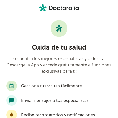
Men
Enfermedad Del Reflujo Gastroesofágico - Niño • Bogotá, Cundinamarca
Filtros
• 1
Seguro
Mapa
Especialistas en Enfermedad del Reflujo
Cuida de tu salud
Gastroesofágico - Niño en Bogotá
Encuentra los mejores especialistas y pide cita.
Descarga la App y accede gratuitamente a funciones
¿Qué especialidad estás buscando?
exclusivas para ti:
Pediatra
Gastroenterólogo
Terapeuta co
Gestiona tus visitas fácilmente
Envía mensajes a tus especialistas
Recibe recordatorios y notificaciones