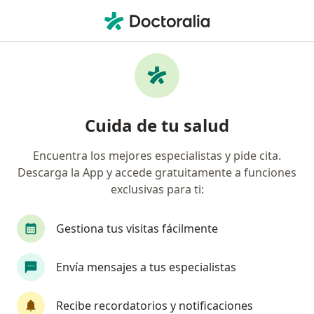
Men
¿Qué estás buscando?
Página De Inicio
Psiquiatra
Psiquiatra Santa Marta
Beatriz Helena Caamaño León
Preguntas
Preguntas de pacientes
(31)
Cuida de tu salud
Encuentra los mejores especialistas y pide cita.
Buenas tardes estoy con ansiedad y depresion me palpíta mi
Descarga la App y accede gratuitamente a funciones
corazón y no puedo estar tranquila, me re
exclusivas para ti:
Buenas tardes estoy con ansiedad y
depresion me palpíta mi corazón y no
Gestiona tus visitas fácilmente
puedo estar tranquila, me
recomendaron que tome arcalion 200,
Envía mensajes a tus especialistas
que me va ayudar mucho??? sera cierto
o no gracias.
Recibe recordatorios y notificaciones