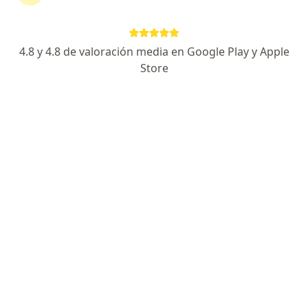
RESPUESTA DEL PROFESIONAL:
4.8 y 4.8 de valoración media en Google Play y Apple
Hola. Los ´sintomas que describe
hacen pensar en un trastorno
Store
clínicamente significativo. La
sulbutiamina (arcalion), no es
tratamiento de elección en estos
cuadros. Algunos profesionales lo
prescriben…
Buen día mi hermana toma 1/4 de quetiapina de 25mg ,pero
ya no tiene más medicamento pues el médico
Buen día mi hermana toma 1/4 de
quetiapina de 25mg ,pero ya no tiene
más medicamento pues el médico lo