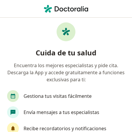
Men
¿Qué estás buscando?
Página De Inicio
Cardiólogo Pediátrico
Cardiólogo Pediátrico Bogotá
Fabian Herreño
Preguntas
Cuida de tu salud
Preguntas de pacientes
(12)
Encuentra los mejores especialistas y pide cita.
Descarga la App y accede gratuitamente a funciones
Como se le hace un lavado nasal a un bebé de 4 meses que
exclusivas para ti:
está muy congestionada gracias
Como se le hace un lavado nasal a un
Gestiona tus visitas fácilmente
bebé de 4 meses que está muy
congestionada gracias
Envía mensajes a tus especialistas
Recibe recordatorios y notificaciones
RESPUESTA DEL PROFESIONAL: