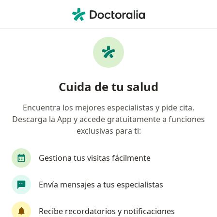
Men
Proctólogo • Bogotá, Cundinamarca
Filtros
Seguro
Mapa
Proctólogos en Bogotá
Cuida de tu salud
Encuentra los mejores especialistas y pide cita.
¿Cuál es tu compañía aseguradora?
Descarga la App y accede gratuitamente a funciones
exclusivas para ti:
Gestiona tus visitas fácilmente
Envía mensajes a tus especialistas
Recibe recordatorios y notificaciones
Dra. María Angélica Cendales Rodríguez