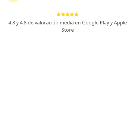
Proctólogo, Coloproctólogo
100 opiniones
4.8 y 4.8 de valoración media en Google Play y Apple
Dirección
En línea
Store
Carrera 19a 82-85, Bogotá
•
Mapa
Country Medical Center
Visita Proctologica
$ 310.000
Este especialista no ofrece reserva de cita en línea en esta dirección.
Solicita una cita