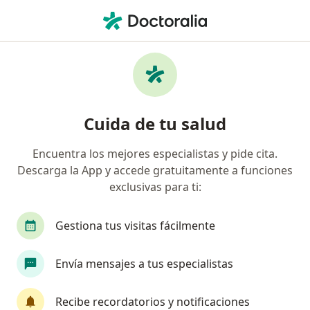
Men
Cáncer De Ano • Bogotá, Cundinamarca
Filtros
• 1
Seguro
Mapa
Especialistas en Cáncer de ano en Bogotá
Cuida de tu salud
Encuentra los mejores especialistas y pide cita.
¿Qué especialidad estás buscando?
Descarga la App y accede gratuitamente a funciones
Cirujano general
Coloproctólogo
Proctól
exclusivas para ti:
Gestiona tus visitas fácilmente
Envía mensajes a tus especialistas
Recibe recordatorios y notificaciones