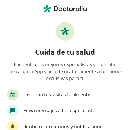
Men
Psicólogo • Calima, Valle del Cauca
Filtros
Seguro
Mapa
Psicólogos en Calima
Cuida de tu salud
Encuentra los mejores especialistas y pide cita.
¿Cuál es tu compañía aseguradora?
Descarga la App y accede gratuitamente a funciones
exclusivas para ti:
Gestiona tus visitas fácilmente
Envía mensajes a tus especialistas
Recibe recordatorios y notificaciones
Dra. Daniela Alejandra Martinez