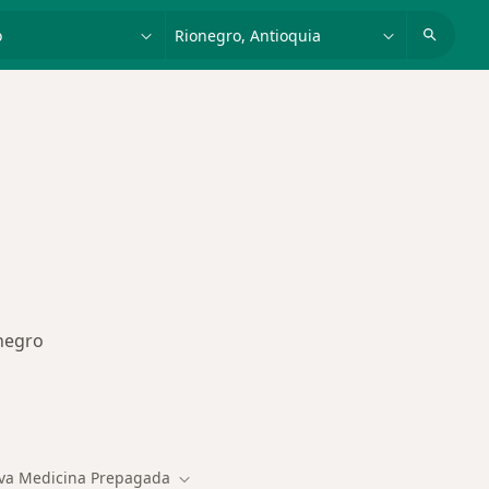
dad, enfermedad o nombre
p. ej. Bogotá
onegro
des más tratadas
a Medicina Prepagada
Cambiar de ciudad