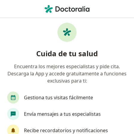
Men
Baja Autoestima • Rionegro, Antioquia
Filtros
• 1
Seguro
Mapa
Especialistas en Baja autoestima en
Cuida de tu salud
Rionegro
Encuentra los mejores especialistas y pide cita.
Descarga la App y accede gratuitamente a funciones
¿Qué especialidad estás buscando?
exclusivas para ti:
Psicólogo
Neuropsicólogo
Psiquiatra
Gestiona tus visitas fácilmente
Envía mensajes a tus especialistas
Recibe recordatorios y notificaciones