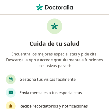
Men
Trastorno De Ansiedad Generalizada • Rionegro, Antioquia
Filtros
• 1
Seguro
Mapa
Especialistas en Trastorno de ansiedad
Cuida de tu salud
generalizada en Rionegro
Encuentra los mejores especialistas y pide cita.
Descarga la App y accede gratuitamente a funciones
¿Qué especialidad estás buscando?
exclusivas para ti:
Psicólogo
Psiquiatra
Neuropsicólogo
Gestiona tus visitas fácilmente
Envía mensajes a tus especialistas
Recibe recordatorios y notificaciones