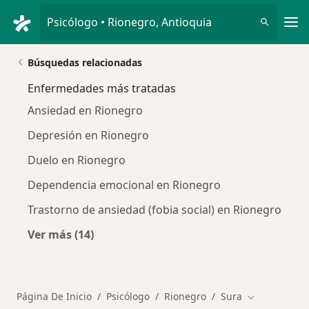
Men
Psicólogo • Rionegro, Antioquia
Búsquedas relacionadas
Enfermedades más tratadas
Ansiedad en Rionegro
Depresión en Rionegro
Duelo en Rionegro
Dependencia emocional en Rionegro
Trastorno de ansiedad (fobia social) en Rionegro
Ver más (14)
Más en esta categoría: Enfermedades más tr
Página De Inicio
Psicólogo
Rionegro
Sura
Cambiar de c