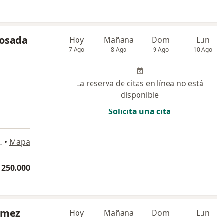
Losada
Hoy
Mañana
Dom
Lun
7 Ago
8 Ago
9 Ago
10 Ago
La reserva de citas en línea no está
disponible
Solicita una cita
80. Of 608, Bogotá
•
Mapa
 250.000
ómez
Hoy
Mañana
Dom
Lun