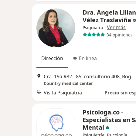
Dra. Angela Lilia
Vélez Traslaviña
·
Ver más
Psiquiatra
34 opiniones
Dirección
En línea
Cra. 19a #82 - 85, consultorio 408, Bogotá
Country medical center
Visita Psiquiatría
Precio sin es
Psicologa.co -
Especialistas en 
Mental
Psiquiatría, Psicología