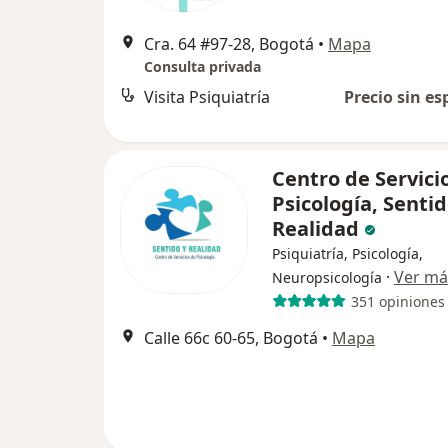
Cra. 64 #97-28, Bogotá
•
Mapa
Consulta privada
Visita Psiquiatría
Precio sin es
Centro de Servici
Psicología, Senti
Realidad
Psiquiatría, Psicología,
·
Ver má
Neuropsicología
351 opiniones
Calle 66c 60-65, Bogotá
•
Mapa