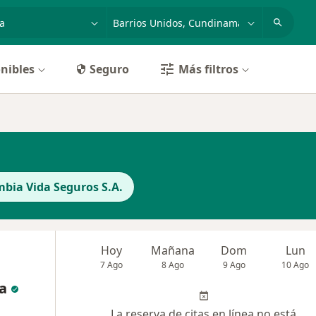
dad, enfermedad o nombre
p. ej. Bogotá
nibles
Seguro
Más filtros
bia Vida Seguros S.A.
Hoy
Mañana
Dom
Lun
7 Ago
8 Ago
9 Ago
10 Ago
a
La reserva de citas en línea no está