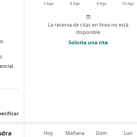
7 Ago
8 Ago
9 Ago
10 Ago
La reserva de citas en línea no está
disponible
es
Solicita una cita
l
encial.
pecificar
ndra
Hoy
Mañana
Dom
Lun