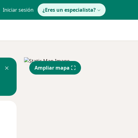
Iniciar sesión
¿Eres un especialista?
Ampliar mapa
Mar
Mié
Jue
11 Ago
12 Ago
13 Ago