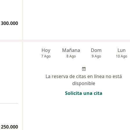
 300.000
Hoy
Mañana
Dom
Lun
7 Ago
8 Ago
9 Ago
10 Ago
La reserva de citas en línea no está
disponible
Solicita una cita
 250.000