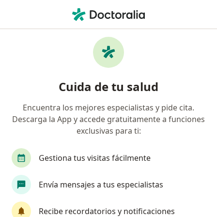
Men
Psiquiatra • Rionegro, Antioquia
Búsquedas relacionadas
Enfermedades más tratadas
Depresión en Rionegro
Cuida de tu salud
Ansiedad en Rionegro
Encuentra los mejores especialistas y pide cita.
Esquizofrenia en Rionegro
Descarga la App y accede gratuitamente a funciones
Insomnio en Rionegro
exclusivas para ti:
Trastorno bipolar en Rionegro
Gestiona tus visitas fácilmente
Ver más (15)
Más en esta categoría: Enfermedades más tr
Envía mensajes a tus especialistas
Página De Inicio
Psiquiatra
Rionegro
Recibe recordatorios y notificaciones