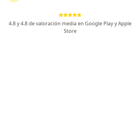
Medplus Medicina Prepagada
4.8 y 4.8 de valoración media en Google Play y Apple
Store
No hemos encontrado ningún Psiquiatra en
Rionegro, Antioquia