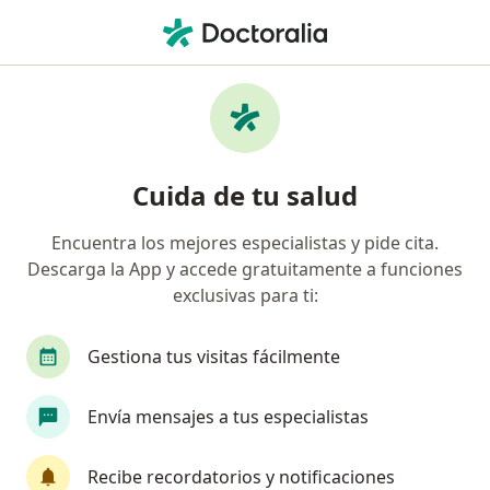
Men
Autismo • Rionegro, Antioquia
Filtros
• 1
Seguro
Mapa
Especialistas en Autismo en Rionegro
Cuida de tu salud
Encuentra los mejores especialistas y pide cita.
¿Qué especialidad estás buscando?
Descarga la App y accede gratuitamente a funciones
Psiquiatra
Psicólogo
Terapeuta ocupacio
exclusivas para ti:
Gestiona tus visitas fácilmente
Envía mensajes a tus especialistas
Recibe recordatorios y notificaciones