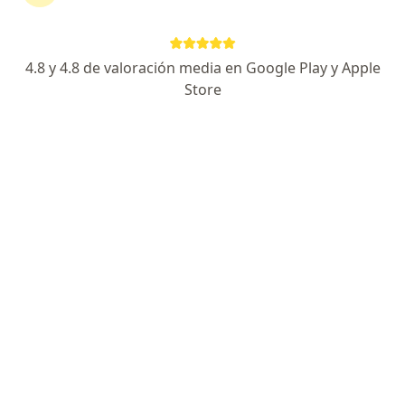
Radiología, Medicina nuclear
Dirección 1
Dirección 2
4.8 y 4.8 de valoración media en Google Play y Apple
Store
Calle 18 #5a-86, Neiva
•
Mapa
Ningún profesional de este centro tiene citas disponibles
Mostrar perfil
Dr. Fredy Martin Cerquera Cabrera
·
Ver más