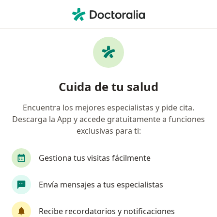
Men
Radiólogo • Neiva, Huila
Filtros
Seguro
Mapa
Radiólogos en Neiva
Cuida de tu salud
Encuentra los mejores especialistas y pide cita.
¿Cuál es tu compañía aseguradora?
Descarga la App y accede gratuitamente a funciones
exclusivas para ti:
Gestiona tus visitas fácilmente
Envía mensajes a tus especialistas
Recibe recordatorios y notificaciones
UNIDIAG