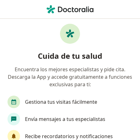
Men
Radiólogo • Pitalito, Huila
Filtros
Mapa
Radiólogos en Pitalito
Cuida de tu salud
Encuentra los mejores especialistas y pide cita.
Descarga la App y accede gratuitamente a funciones
exclusivas para ti:
Gestiona tus visitas fácilmente
Dra. Lady Johanna Ramirez Correa
Envía mensajes a tus especialistas
·
Ver más
Radiólogo
1 opinión
Recibe recordatorios y notificaciones