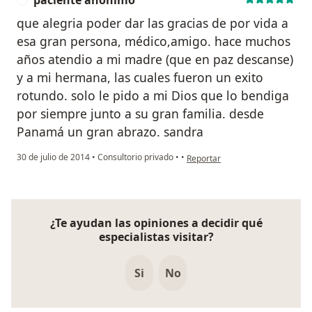
paciente anónimo
que alegria poder dar las gracias de por vida a
esa gran persona, médico,amigo. hace muchos
años atendio a mi madre (que en paz descanse)
y a mi hermana, las cuales fueron un exito
rotundo. solo le pido a mi Dios que lo bendiga
por siempre junto a su gran familia. desde
Panamá un gran abrazo. sandra
en opinión del usuario paciente
30 de julio de 2014
•
Consultorio privado
•
•
Reportar
¿Te ayudan las opiniones a decidir qué
especialistas visitar?
Si
No