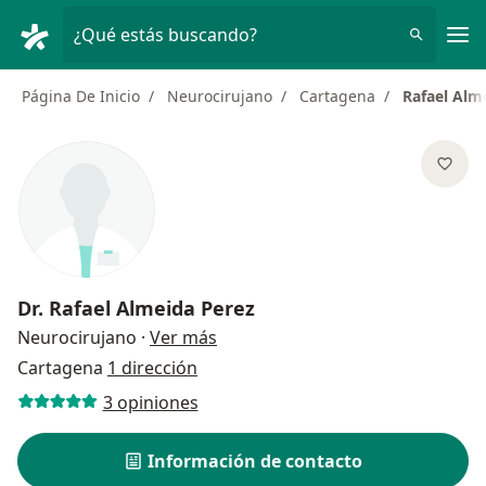
Men
¿Qué estás buscando?
Página De Inicio
Neurocirujano
Cartagena
Rafael Alm
Dr.
Rafael Almeida Perez
sobre las especializaciones
Neurocirujano
·
Ver más
Cartagena
1 dirección
3 opiniones
Información de contacto