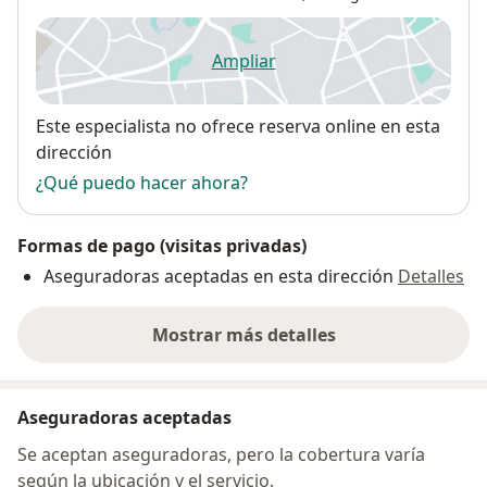
Ampliar
se abre en una nueva pestañ
Disponibilidad
Este especialista no ofrece reserva online en esta
dirección
¿Qué puedo hacer ahora?
Formas de pago (visitas privadas)
Aseguradoras aceptadas en esta dirección
Detalles
Mostrar más detalles
sobre la dirección
Aseguradoras aceptadas
Se aceptan aseguradoras, pero la cobertura varía
según la ubicación y el servicio.