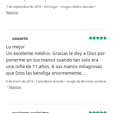
7 de septiembre de 2018
•
otro lugar
•
cirugia celebro vascular
•
en opinión del usuario Cuenta eliminada
Reportar
usuario
U
Lo mejor
Un excelente médico. Gracias le doy a Dios por
ponerme en sus manos cuando tan solo era
una niña de 11 años. A sus manos milagrosas
que Dios las bendiga enormemente....
8 de enero de 2016
•
Consultorio privado
•
cirugía de derrame cerebral
en opinión del usuario usuario
•
Reportar
P