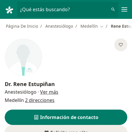
Men
¿Qué estás buscando?
Página De Inicio
Anestesiólogo
Medellín
Rene Estu
Cambiar de ciu
Dr.
Rene Estupiñan
sobre las especializaciones
Anestesiólogo
·
Ver más
Medellín
2 direcciones
Información de contacto