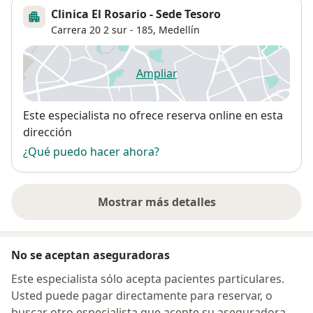
Clinica El Rosario - Sede Tesoro
Carrera 20 2 sur - 185,
Medellín
Ampliar
se abre en una nueva pestañ
Disponibilidad
Este especialista no ofrece reserva online en esta
dirección
¿Qué puedo hacer ahora?
Mostrar más detalles
sobre la dirección
No se aceptan aseguradoras
Este especialista sólo acepta pacientes particulares.
Usted puede pagar directamente para reservar, o
buscar otro especialista que acepte su aseguradora.