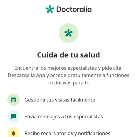
Men
Síndrome De Dolor Regional Complejo • Medellín, Antioquia
Filtros
• 1
Seguro
Mapa
Especialistas en Síndrome de dolor regional
Cuida de tu salud
complejo en Medellín
Encuentra los mejores especialistas y pide cita.
Descarga la App y accede gratuitamente a funciones
¿Qué especialidad estás buscando?
exclusivas para ti:
Especialista en Tratamiento del Dolor
Anestes
Gestiona tus visitas fácilmente
Envía mensajes a tus especialistas
Recibe recordatorios y notificaciones