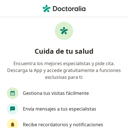
Men
Especialista En Tratamiento Del Dolor • Medellín, Antioquia
Filtros
Seguro
Mapa
Especialistas en tratamiento del dolor en
Cuida de tu salud
Medellín
Encuentra los mejores especialistas y pide cita.
Descarga la App y accede gratuitamente a funciones
¿Cuál es tu compañía aseguradora?
exclusivas para ti:
Compañía De Medicina Prepagada Colsanitas S.A.
Gestiona tus visitas fácilmente
Envía mensajes a tus especialistas
Recibe recordatorios y notificaciones