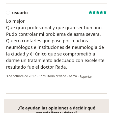
usuario
U
Lo mejor
Que gran profesional y que gran ser humano.
Pudo controlar mi problema de asma severa.
Quiero contarles que pase por muchos
neumólogos e instituciones de neumologia de
la ciudad y él único que se comprometió a
darme un tratamiento adecuado con excelente
resultado fue el doctor Rada.
en opinión del usuario 
3 de octubre de 2017
•
Consultorio privado
•
Asma
•
Reportar
¿Te ayudan las opiniones a decidir qué