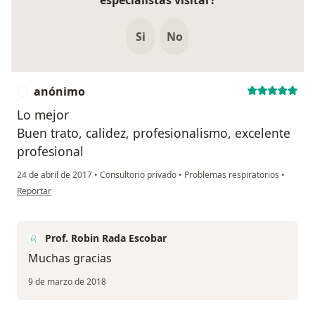
especialistas visitar?
Si
No
anónimo
A
Lo mejor
Buen trato, calidez, profesionalismo, excelente
profesional
24 de abril de 2017
•
Consultorio privado
•
Problemas respiratorios
•
en opinión del usuario anónimo
Reportar
Prof. Robin Rada Escobar
Muchas gracias
9 de marzo de 2018