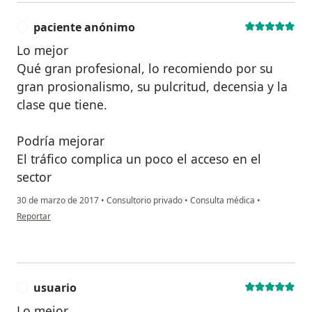
paciente anónimo
P
Lo mejor
Qué gran profesional, lo recomiendo por su
gran prosionalismo, su pulcritud, decensia y la
clase que tiene.
Podría mejorar
El tráfico complica un poco el acceso en el
sector
30 de marzo de 2017
•
Consultorio privado
•
Consulta médica
•
en opinión del usuario paciente anónimo
Reportar
usuario
U
Lo mejor