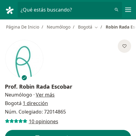
Men
¿Qué estás buscando?
Página De Inicio
Neumólogo
Bogotá
Robin Rada Es
Cambiar de ciudad
Prof.
Robin Rada Escobar
sobre las especializaciones
Neumólogo
·
Ver más
Bogotá
1 dirección
Núm. Colegiado: 72014865
10 opiniones