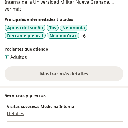
Interna de la Universidad Militar Nueva Granada,
Acerca de mí
médico especialista adscrito a la clínica del Country de
ver más
Bogotá. Calificado para el manejo de pacientes
Principales enfermedades tratadas
adultos en todos los niveles de atención en los
Apnea del sueño
Tos
Neumonía
servicios de urgencias, hospitalización, cuidado crítico
a11y_sr_more_dise
Derrame pleural
Neumotórax
+6
y consulta externa de manera integral, con gran
sentido profesional, ético, humano y científico.
Pacientes que atiendo
Adultos
Mostrar más detalles
sobre la experiencia
Servicios y precios
Visitas sucesivas Medicina Interna
Detalles