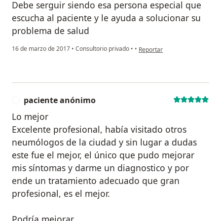
Debe serguir siendo esa persona especial que
escucha al paciente y le ayuda a solucionar su
problema de salud
en opinión del usuario pacien
16 de marzo de 2017
•
Consultorio privado
•
•
Reportar
paciente anónimo
P
Lo mejor
Excelente profesional, había visitado otros
neumólogos de la ciudad y sin lugar a dudas
este fue el mejor, el único que pudo mejorar
mis síntomas y darme un diagnostico y por
ende un tratamiento adecuado que gran
profesional, es el mejor.
Podría mejorar