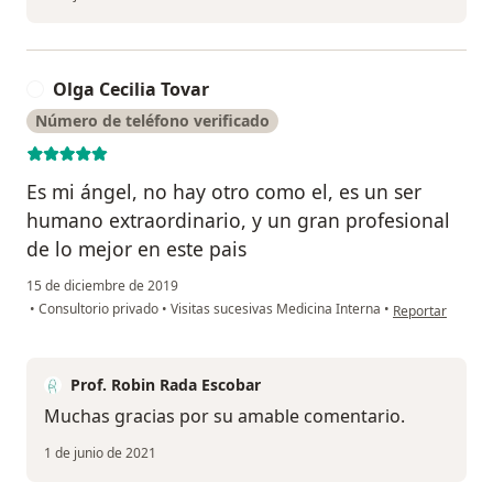
Olga Cecilia Tovar
O
Número de teléfono verificado
Es mi ángel, no hay otro como el, es un ser
humano extraordinario, y un gran profesional
de lo mejor en este pais
15 de diciembre de 2019
en opinión del u
•
Consultorio privado
•
Visitas sucesivas Medicina Interna
•
Reportar
Prof. Robin Rada Escobar
Muchas gracias por su amable comentario.
1 de junio de 2021