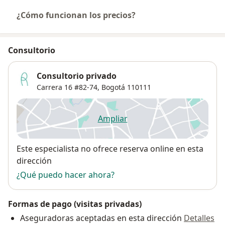
¿Cómo funcionan los precios?
Consultorio
Consultorio privado
Carrera 16 #82-74,
Bogotá
110111
Ampliar
se abre en una nueva pestañ
Disponibilidad
Este especialista no ofrece reserva online en esta
dirección
¿Qué puedo hacer ahora?
Formas de pago (visitas privadas)
Aseguradoras aceptadas en esta dirección
Detalles