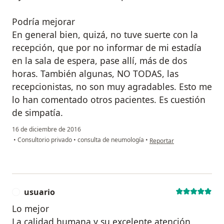
Podría mejorar
En general bien, quizá, no tuve suerte con la
recepción, que por no informar de mi estadía
en la sala de espera, pase allí, más de dos
horas. También algunas, NO TODAS, las
recepcionistas, no son muy agradables. Esto me
lo han comentado otros pacientes. Es cuestión
de simpatía.
16 de diciembre de 2016
en opinión del usuario Cue
•
Consultorio privado
•
consulta de neumología
•
Reportar
usuario
U
Lo mejor
La calidad humana y su excelente atención