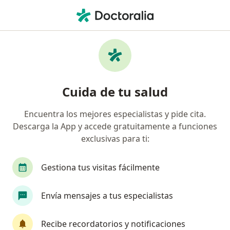
Men
Epoc • Bogotá, Cundinamarca
Filtros
• 1
Seguro
Mapa
Especialistas en EPOC en Bogotá
Cuida de tu salud
Encuentra los mejores especialistas y pide cita.
¿Qué especialidad estás buscando?
Descarga la App y accede gratuitamente a funciones
Medico alternativo
Neumólogo
Internist
exclusivas para ti:
Gestiona tus visitas fácilmente
Envía mensajes a tus especialistas
Recibe recordatorios y notificaciones