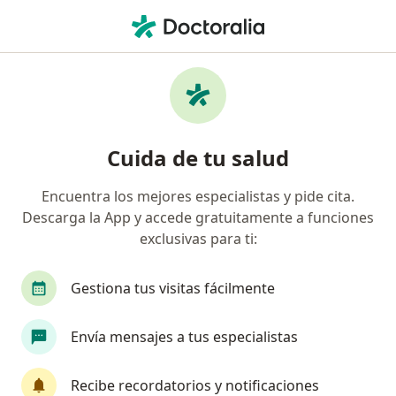
Men
Apnea Del Sueño • Bogotá, Cundinamarca
Filtros
• 1
Seguro
Mapa
Especialistas en Apnea del sueño en Bogotá
Cuida de tu salud
Encuentra los mejores especialistas y pide cita.
¿Qué especialidad estás buscando?
Descarga la App y accede gratuitamente a funciones
Internista
Neumólogo
Especialista en Me
exclusivas para ti:
Gestiona tus visitas fácilmente
Envía mensajes a tus especialistas
Recibe recordatorios y notificaciones