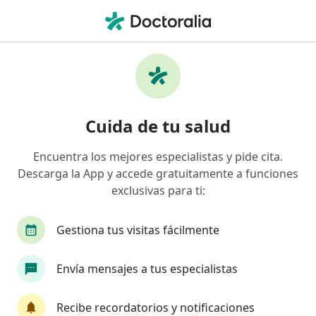
Men
Sexólogo • Armenia, Quindío
Filtros
Seguro
Mapa
Sexólogos en Armenia
Cuida de tu salud
Encuentra los mejores especialistas y pide cita.
¿Cuál es tu compañía aseguradora?
Descarga la App y accede gratuitamente a funciones
exclusivas para ti:
Gestiona tus visitas fácilmente
Envía mensajes a tus especialistas
Recibe recordatorios y notificaciones
Dr. Mauricio Alejandro Medina Rico