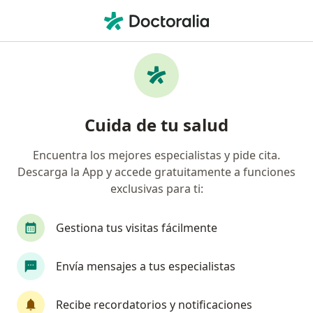
Men
Dependencia Emocional • Armenia, Quindío
Filtros
• 1
Seguro
Mapa
Especialistas en Dependencia emocional en
Cuida de tu salud
Armenia
Encuentra los mejores especialistas y pide cita.
Descarga la App y accede gratuitamente a funciones
¿Qué especialidad estás buscando?
exclusivas para ti:
Psicólogo
Neuropsicólogo
Terapeuta com
Gestiona tus visitas fácilmente
Envía mensajes a tus especialistas
Recibe recordatorios y notificaciones