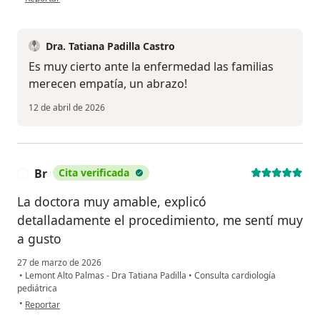
Dra. Tatiana Padilla Castro
Es muy cierto ante la enfermedad las familias
merecen empatía, un abrazo!
12 de abril de 2026
Br
Cita verificada
B
La doctora muy amable, explicó
detalladamente el procedimiento, me sentí muy
a gusto
27 de marzo de 2026
•
Lemont Alto Palmas - Dra Tatiana Padilla
•
Consulta cardiología
pediátrica
en opinión del usuario Br
•
Reportar