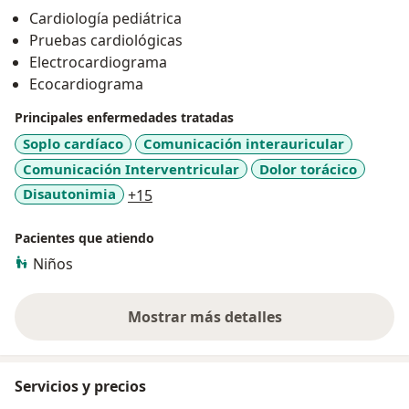
Cardiología pediátrica
Pruebas cardiológicas
Electrocardiograma
Ecocardiograma
Principales enfermedades tratadas
Soplo cardíaco
Comunicación interauricular
Comunicación Interventricular
Dolor torácico
a11y_sr_more_diseases
Disautonimia
+15
Pacientes que atiendo
Niños
Mostrar más detalles
sobre la experiencia
Servicios y precios