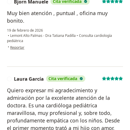
Bjorn Manuele
Cita verificada
B
Muy bien atención , puntual , oficina muy
bonito.
19 de febrero de 2026
•
Lemont Alto Palmas - Dra Tatiana Padilla
•
Consulta cardiología
pediátrica
en opinión del usuario Bjorn Manuele
•
Reportar
Laura García
Cita verificada
L
Quiero expresar mi agradecimiento y
admiración por la excelente atención de la
doctora. Es una cardióloga pediátrica
maravillosa, muy profesional y, sobre todo,
profundamente empática con los niños. Desde
el primer momento trató a mi hijo con amor,