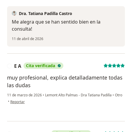
Dra. Tatiana Padilla Castro
Me alegra que se han sentido bien en la
consulta!
11 de abril de 2026
E A
Cita verificada
E
muy profesional, explica detalladamente todas
las dudas
11 de marzo de 2026
•
Lemont Alto Palmas - Dra Tatiana Padilla
•
Otro
en opinión del usuario E A
•
Reportar