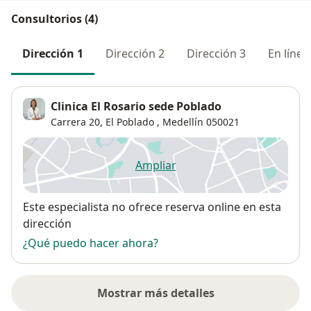
Consultorios (4)
Dirección 1
Dirección 2
Dirección 3
En línea
Clinica El Rosario sede Poblado
Carrera 20,
El Poblado
,
Medellín
050021
Ampliar
se abre en una nueva pestañ
Disponibilidad
Este especialista no ofrece reserva online en esta
dirección
¿Qué puedo hacer ahora?
Mostrar más detalles
sobre la dirección