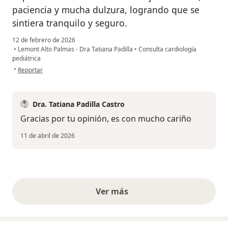
paciencia y mucha dulzura, logrando que se
sintiera tranquilo y seguro.
12 de febrero de 2026
•
Lemont Alto Palmas - Dra Tatiana Padilla
•
Consulta cardiología
pediátrica
en opinión del usuario Laura García
•
Reportar
Dra. Tatiana Padilla Castro
Gracias por tu opinión, es con mucho cariño
11 de abril de 2026
Ver más
opiniones anteriores