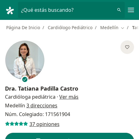
Men
¿Qué estás buscando?
Página De Inicio
Cardiólogo Pediátrico
Medellín
Tat
Cambiar
Dra.
Tatiana Padilla Castro
sobre las especializacion
Cardióloga pediátrica
·
Ver más
Medellín
3 direcciones
Núm. Colegiado: 171561904
37 opiniones