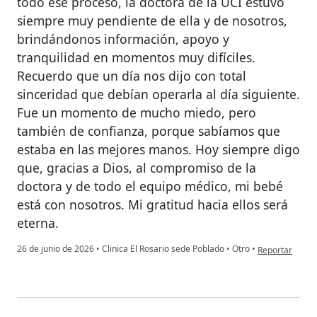
todo ese proceso, la doctora de la UCI estuvo
siempre muy pendiente de ella y de nosotros,
brindándonos información, apoyo y
tranquilidad en momentos muy difíciles.
Recuerdo que un día nos dijo con total
sinceridad que debían operarla al día siguiente.
Fue un momento de mucho miedo, pero
también de confianza, porque sabíamos que
estaba en las mejores manos. Hoy siempre digo
que, gracias a Dios, al compromiso de la
doctora y de todo el equipo médico, mi bebé
está con nosotros. Mi gratitud hacia ellos será
eterna.
en opinión del 
26 de junio de 2026
•
Clinica El Rosario sede Poblado
•
Otro
•
Reportar