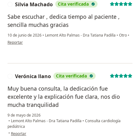
Silvia Machado
Cita verificada
S
Sabe escuchar , dedica tiempo al paciente ,
sencilla muchas gracias
10 de junio de 2026
•
Lemont Alto Palmas - Dra Tatiana Padilla
•
Otro
•
en opinión del usuario Silvia Machado
Reportar
Verónica llano
Cita verificada
V
Muy buena consulta, la dedicación fue
excelente y la explicación fue clara, nos dio
mucha tranquilidad
9 de mayo de 2026
•
Lemont Alto Palmas - Dra Tatiana Padilla
•
Consulta cardiología
pediátrica
en opinión del usuario Verónica llano
•
Reportar