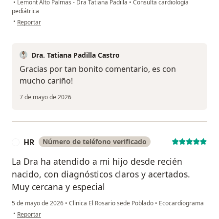
•
Lemont Alto Palmas - Dra Tatiana Padilla
•
Consulta cardiología
pediátrica
en opinión del usuario Luisa Fernanda Velasquez
•
Reportar
Dra. Tatiana Padilla Castro
Gracias por tan bonito comentario, es con
mucho cariño!
7 de mayo de 2026
HR
Número de teléfono verificado
H
La Dra ha atendido a mi hijo desde recién
nacido, con diagnósticos claros y acertados.
Muy cercana y especial
5 de mayo de 2026
•
Clinica El Rosario sede Poblado
•
Ecocardiograma
en opinión del usuario HR
•
Reportar