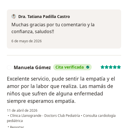
Dra. Tatiana Padilla Castro
Muchas gracias por tu comentario y la
confianza, saludos!!
6 de mayo de 2026
Manuela Gómez
Cita verificada
M
Excelente servicio, pude sentir la empatía y el
amor por la labor que realiza. Las mamás de
niños que sufren de alguna enfermedad
siempre esperamos empatía.
11 de abril de 2026
•
Clínica Llanogrande - Doctors Club Pediatría
•
Consulta cardiología
pediátrica
en opinión del usuario Manuela Gómez
•
Reportar