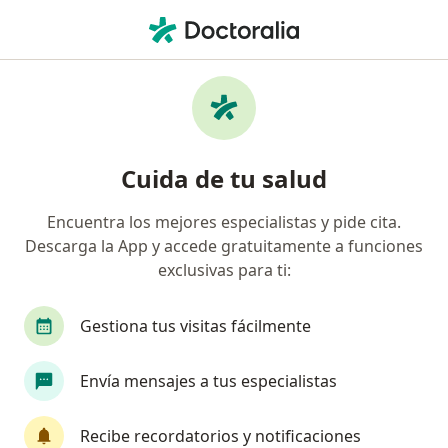
Men
Técnico En Laboratorio • Caldas, Caldas
Filtros
Seguro
Mapa
Técnicos en laboratorio en Caldas
Cuida de tu salud
Encuentra los mejores especialistas y pide cita.
¿Cuál es tu compañía aseguradora?
Descarga la App y accede gratuitamente a funciones
Coomeva Medicina Prepagada S.A.
exclusivas para ti:
Gestiona tus visitas fácilmente
Envía mensajes a tus especialistas
Recibe recordatorios y notificaciones