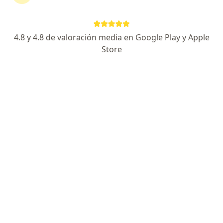
Instituto Cardiovascular de Risaralda s.a.
4.8 y 4.8 de valoración media en Google Play y Apple
·
Ver más
Laboratorio, Cardiología, Cardiología pediátrica
Store
2 opiniones
CRA 18 # 12-75 MEGACENTRO PINARES TORRE 1 PISO 3 Pereira/Risaralda......ARMENIA CRA 6 AV.CENTENARIO # 2 56.................CARTAGO CRA 4, Pereira
•
Mapa
Ningún profesional de este centro tiene citas disponibles
Mostrar perfil